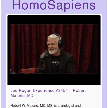
HomoSapiens
Joe Rogan Experience #2454 – Robert
Malone, MD
Robert W. Malone, MD, MS, is a virologist and