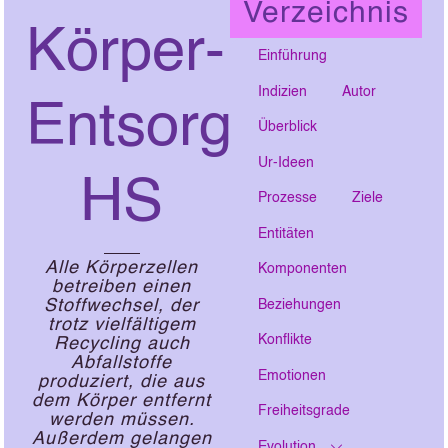
Verzeichnis
Körper-
Einführung
Indizien
Autor
Entsorgung
Überblick
Ur-Ideen
HS
Prozesse
Ziele
Entitäten
Alle Körperzellen
Komponenten
betreiben einen
Stoffwechsel, der
Beziehungen
trotz vielfältigem
Konflikte
Recycling auch
Abfallstoffe
Emotionen
produziert, die aus
dem Körper entfernt
Freiheitsgrade
werden müssen.
Außerdem gelangen
Evolution