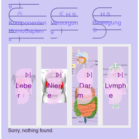
g
H.S.
H.S.
Bewegung
Komponenten
Versorgun
HomoSapien
g
s
Lebe
Nier
Dar
Lymph
r
e
m
e
Sorry, nothing found.