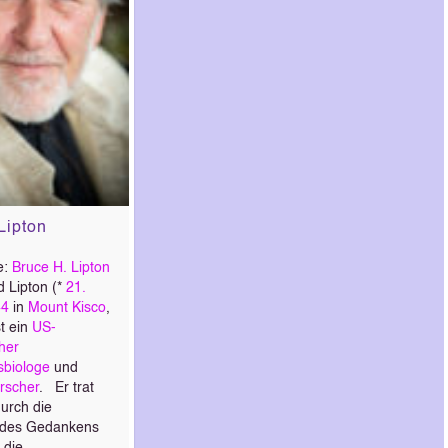
Lipton
e:
Bruce H. Lipton
d Lipton (*
21.
44
in
Mount Kisco
,
st ein
US-
her
sbiologe
und
rscher
. Er trat
urch die
 des Gedankens