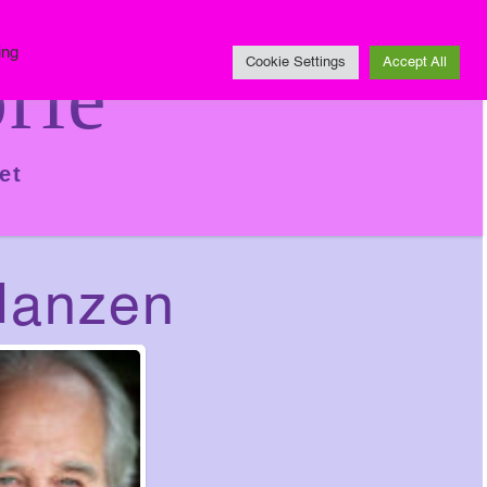
Impressum
ing
rie
Cookie Settings
Accept All
et
lanzen