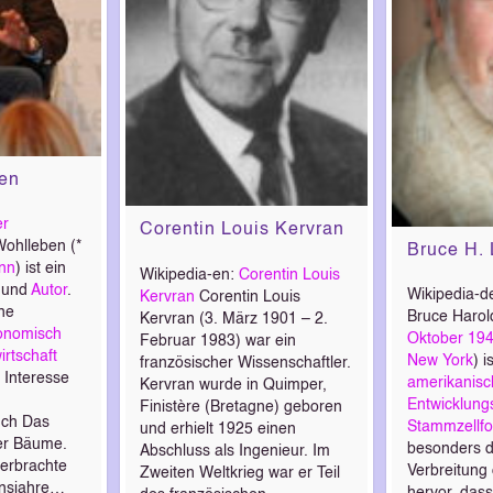
ben
er
Corentin Louis Kervran
ohlleben (*
Bruce H. 
nn
) ist ein
Wikipedia-en:
Corentin Louis
und
Autor
.
Wikipedia-d
Kervran
Corentin Louis
ine
Bruce Harol
Kervran (3. März 1901 – 2.
onomisch
Oktober
19
Februar 1983) war ein
rtschaft
New York
) i
französischer Wissenschaftler.
s Interesse
amerikanisc
Kervran wurde in Quimper,
Entwicklung
Finistère (Bretagne) geboren
uch Das
Stammzellfo
und erhielt 1925 einen
er Bäume.
besonders d
Abschluss als Ingenieur. Im
erbrachte
Verbreitung
Zweiten Weltkrieg war er Teil
ensjahre…