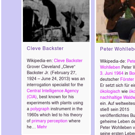
Cleve Backster
Peter Wohlle
Wikipedia-en:
Cleve Backster
Wikipedia-de:
Pet
Grover Cleveland „Cleve“
Wohlleben
Peter W
Backster Jr. (February 27,
3. Juni
1964
in
Bo
1924 – June 24, 2013) was an
deutscher
Förster
interrogation specialist for the
Er setzt sich für e
Central Intelligence Agency
ökologisch
wie
ök
(CIA)
, best known for his
nachhaltige
Waldwi
experiments with plants using
ein. Auf weltweite
a
polygraph
instrument in the
stieß sein 2015
1960s which led to his theory
veröffentlichtes B
of
primary perception
where
geheime Leben d
he…
Mehr
Peter Wohlleben v
seine ersten Leb