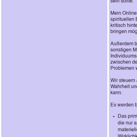
sein sollte.
Mein Online
spirituellen
kritisch hi
bringen mög
Außerdem bie
sonstigen M
Individuums
zwischen de
Problemen w
Wir steuern
Wahrheit und
kann.
Es werden b
Das prim
die nur 
materiell
Wirklich