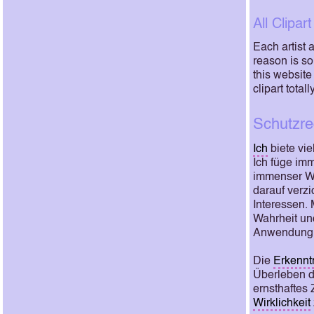
All Clipa
Each artist 
reason is so
this website
clipart total
Schutzre
Ich
biete vie
Ich füge imm
immenser Wi
darauf verzi
Interessen.
Wahrheit und
Anwendung 
Die
Erkennt
Überleben de
ernsthaftes 
Wirklichkeit