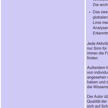
Die wich
Das zweit
globalen
Linie m
Analysen
Erkenntn
Jede Aktivi
nur Sinn für
immer die Fr
finden.
Außerdem ha
von individu
angesehen w
haben und d
die Wissens
Der Autor üb
Qualität der
sich auf Sch