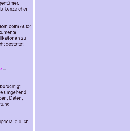
gentümer.
 Markenzeichen
llein beim Autor
okumente,
ikationen zu
t gestattet.
e
–
berechtigt
itte umgehend
aben, Daten,
rtung
pedia, die ich