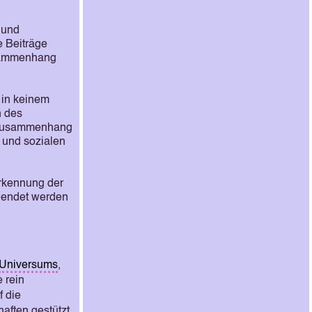
 und
e Beiträge
usammenhang
 in keinem
n des
r Zusammenhang
 und sozialen
erkennung der
endet werden
Universums
,
 rein
f die
aften gestützt.