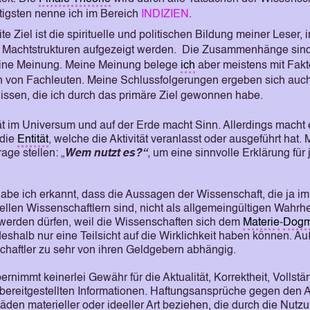
tigsten nenne ich im Bereich
INDIZIEN
.
e Ziel ist die spirituelle und politischen Bildung meiner Leser,
 Machtstrukturen aufgezeigt werden. Die Zusammenhänge sind 
eine Meinung. Meine Meinung belege
ich
aber meistens mit Fakt
 von Fachleuten. Meine Schlussfolgerungen ergeben sich auc
issen, die ich durch das primäre Ziel gewonnen habe.
tät im Universum und auf der Erde macht Sinn. Allerdings macht
 die
Entität
, welche die Aktivität veranlasst oder ausgeführt hat
age stellen: „
Wem nutzt es?“
, um eine sinnvolle Erklärung für 
be ich erkannt, dass die Aussagen der Wissenschaft, die ja 
ellen Wissenschaftlern sind, nicht als allgemeingültigen Wahrh
erden dürfen, weil die Wissenschaften sich dem
Materie
-
Dog
eshalb nur eine Teilsicht auf die Wirklichkeit haben können. A
chaftler zu sehr von ihren Geldgebern abhängig.
ernimmt keinerlei Gewähr für die Aktualität, Korrektheit, Vollstä
 bereitgestellten Informationen. Haftungsansprüche gegen den 
äden materieller oder ideeller Art beziehen, die durch die Nutz