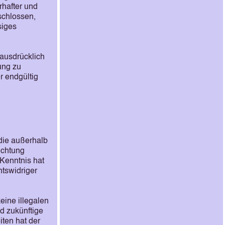
rhafter und
schlossen,
siges
 ausdrücklich
ung zu
r endgültig
 die außerhalb
ichtung
 Kenntnis hat
htswidriger
eine illegalen
nd zukünftige
iten hat der