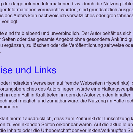
g der dargebotenen Informationen bzw. durch die Nutzung fehle
iger Informationen verursacht wurden, sind grundsätzlich ausge
ns des Autors kein nachweislich vorsätzliches oder grob fahrläs
vorliegt.
e sind freibleibend und unverbindlich. Der Autor behält es sich
der Seiten oder das gesamte Angebot ohne gesonderte Ankündig
u ergänzen, zu löschen oder die Veröffentlichung zeitweise ode
.
ise und Links
n oder indirekten Verweisen auf fremde Webseiten (Hyperlinks),
ortungsbereiches des Autors liegen, würde eine Haftungsverpfl
ch in dem Fall in Kraft treten, in dem der Autor von den Inhalten
technisch möglich und zumutbar wäre, die Nutzung im Falle rec
erhindern.
klärt hiermit ausdrücklich, dass zum Zeitpunkt der Linksetzung k
den zu verlinkenden Seiten erkennbar waren. Auf die aktuelle u
die Inhalte oder die Urheberschaft der verlinkten/verknüpften Se