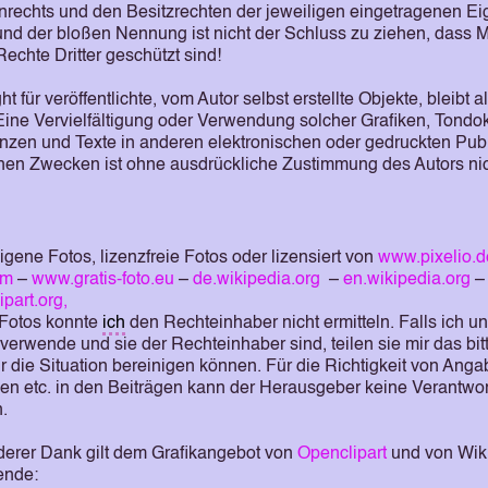
rechts und den Besitzrechten der jeweiligen eingetragenen Ei
rund der bloßen Nennung ist nicht der Schluss zu ziehen, dass
Rechte Dritter geschützt sind!
t für veröffentlichte, vom Autor selbst erstellte Objekte, bleibt a
 Eine Vervielfältigung oder Verwendung solcher Grafiken, Tond
zen und Texte in anderen elektronischen oder gedruckten Publ
chen Zwecken ist ohne ausdrückliche Zustimmung des Autors nich
igene Fotos, lizenzfreie Fotos oder lizensiert von
www.pixelio.d
om
–
www.gratis-foto.eu
–
de.wikipedia.org
–
en.wikipedia.org
–
part.org,
 Fotos konnte
ich
den Rechteinhaber nicht ermitteln. Falls ich un
 verwende und sie der Rechteinhaber sind, teilen sie mir das b
ir die Situation bereinigen können. Für die Richtigkeit von Ang
n etc. in den Beiträgen kann der Herausgeber keine Verantwo
.
erer Dank gilt dem Grafikangebot von
Openclipart
und von Wiki
ende: