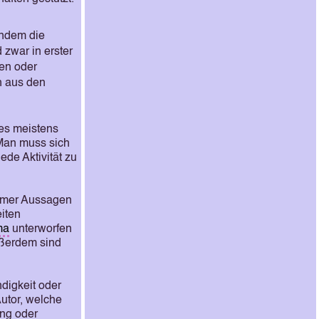
 indem die
zwar in erster
en oder
h aus den
 es meistens
. Man muss sich
jede Aktivität zu
immer Aussagen
eiten
ma
unterworfen
ußerdem sind
ndigkeit oder
Autor, welche
ung oder