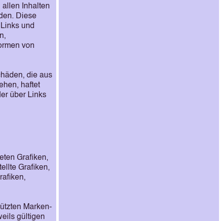
 allen Inhalten
rden. Diese
 Links und
n,
Formen von
Schäden, die aus
ehen, haftet
der über Links
eten Grafiken,
llte Grafiken,
rafiken,
hützten Marken-
ils gültigen