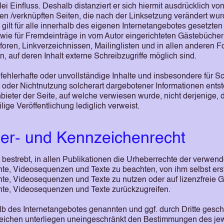
lei Einfluss. Deshalb distanziert er sich hiermit ausdrücklich von
kten /verknüpften Seiten, die nach der Linksetzung verändert wu
 gilt für alle innerhalb des eigenen Internetangebotes gesetzten
wie für Fremdeinträge in vom Autor eingerichteten Gästebücher
foren, Linkverzeichnissen, Mailinglisten und in allen anderen 
 auf deren Inhalt externe Schreibzugriffe möglich sind.
, fehlerhafte oder unvollständige Inhalte und insbesondere für 
 oder Nichtnutzung solcherart dargebotener Informationen entst
nbieter der Seite, auf welche verwiesen wurde, nicht derjenige, 
ilige Veröffentlichung lediglich verweist.
er- und Kennzeichenrecht
t bestrebt, in allen Publikationen die Urheberrechte der verwend
e, Videosequenzen und Texte zu beachten, von ihm selbst erste
e, Videosequenzen und Texte zu nutzen oder auf lizenzfreie G
e, Videosequenzen und Texte zurückzugreifen.
alb des Internetangebotes genannten und ggf. durch Dritte gesc
ichen unterliegen uneingeschränkt den Bestimmungen des jewe