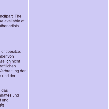
nclipart. The
ke available at
ther artists
icht besitze.
aber von
ass
ich
nicht
haftlichen
Verbreitung der
n und der
s das
nhaftes und
t und
ig.