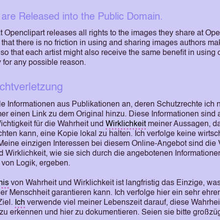
rt are Released into the Public Domain.
at Openclipart releases all rights to the images they share at Ope
 that there is no friction in using and sharing images authors ma
 so that each artist might also receive the same benefit in using o
ly for any possible reason.
chtverletzung
le Informationen aus Publikationen an, deren Schutzrechte ich n
er einen Link zu dem Original hinzu. Diese Informationen sind 
chtigkeit für die Wahrheit und
Wirklichkeit
meiner Aussagen, d
chten kann, eine Kopie lokal zu halten. Ich verfolge keine wirtsc
 Meine einzigen Interessen bei diesem Online-Angebot sind die 
 Wirklichkeit, wie sie sich durch die angebotenen Informatione
von Logik, ergeben.
nis
von Wahrheit und Wirklichkeit ist langfristig das Einzige, wa
r Menschheit garantieren kann. Ich verfolge hier ein sehr ehre
Ziel.
Ich
verwende viel meiner Lebenszeit darauf, diese Wahrhei
zu erkennen und hier zu dokumentieren. Seien sie bitte großzüg