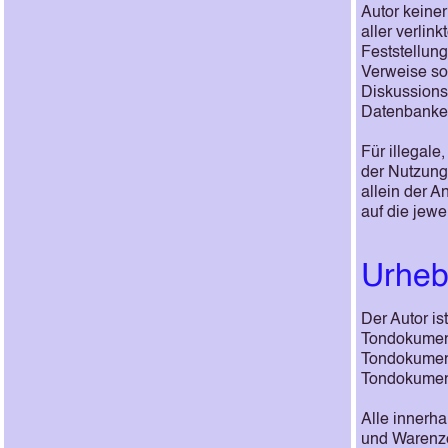
Autor keiner
aller verlin
Feststellung
Verweise so
Diskussions
Datenbanken,
Für illegale
der Nutzung
allein der A
auf die jewe
Urheb
Der Autor is
Tondokument
Tondokument
Tondokument
Alle innerh
und Warenze