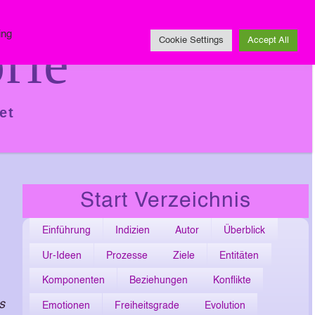
Impressum
ing
rie
Cookie Settings
Accept All
et
Start Verzeichnis
Einführung
Indizien
Autor
Überblick
Ur-Ideen
Prozesse
Ziele
Entitäten
Komponenten
Beziehungen
Konflikte
s
Emotionen
Freiheitsgrade
Evolution