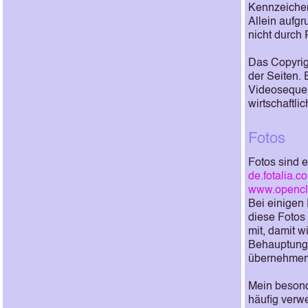
Kennzeichen
Allein aufg
nicht durch 
Das Copyrigh
der Seiten.
Videosequen
wirtschaftli
Fotos
Fotos sind e
de.fotalia.c
www.opencli
Bei einigen
diese Fotos
mit, damit w
Behauptunge
übernehmen
Mein besond
häufig verw