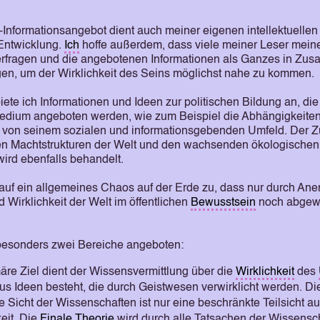
-Informationsangebot dient auch meiner eigenen intellektuellen
 Entwicklung.
Ich
hoffe außerdem, dass viele meiner Leser mein
nterfragen und die angebotenen Informationen als Ganzes in Z
en, um der Wirklichkeit des Seins möglichst nahe zu kommen.
te ich Informationen und Ideen zur politischen Bildung an, die
edium angeboten werden, wie zum Beispiel die Abhängigkeite
 von seinem sozialen und informationsgebenden Umfeld. De
n Machtstrukturen der Welt und den wachsenden ökologischen
ird ebenfalls behandelt.
 auf ein allgemeines Chaos auf der Erde zu, dass nur durch An
 Wirklichkeit der Welt im öffentlichen
Bewusstsein
noch abgew
esonders zwei Bereiche angeboten:
äre Ziel dient der Wissensvermittlung über die
Wirklichkeit
des
aus Ideen besteht, die durch Geistwesen verwirklicht werden. Die
e Sicht der Wissenschaften ist nur eine beschränkte Teilsicht au
keit. Die
Finale Theorie
wird durch alle Tatsachen der Wissensch