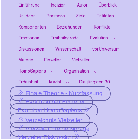
Einführung
Indizien
Autor
Überblick
Ur-Ideen
Prozesse
Ziele
Entitäten
Komponenten
Beziehungen
Konflikte
Emotionen
Freiheitsgrade
Evolution
Diskussionen
Wissenschaft
vorUniversum
Materie
Einzeller
Vielzeller
HomoSapiens
Organisation
Erdeinheit
Macht
Die jüngsten 30
Finale Theorie - Kurzfassung
Evolution der Einzeller
Evolution HomoSapiens
Verzeichnis Vielzeller
Vielzeller Freiheitsgrade
Vielzeller Diskussion