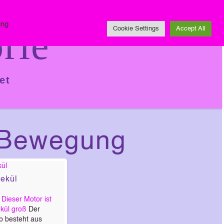
Impressum
ing
rie
Cookie Settings
Accept All
et
e-Bewegung
ekül
:
Dieser Motor ist
ekül groß
Der
b besteht aus