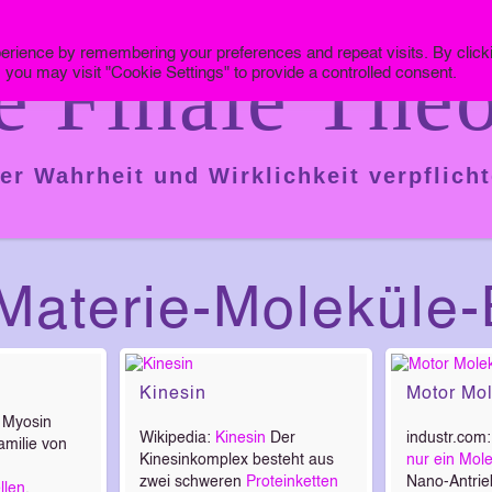
erience by remembering your preferences and repeat visits. By click
e Finale Theo
 you may visit "Cookie Settings" to provide a controlled consent.
er Wahrheit und Wirklichkeit verpflicht
-Materie-Molekül
Kinesin
Motor Mol
Myosin
Wikipedia:
Kinesin
Der
industr.com
amilie von
Kinesinkomplex besteht aus
nur ein Mol
zwei schweren
Proteinketten
Nano-Antrie
llen
.