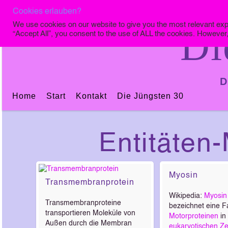
Cookies erlauben?
We use cookies on our website to give you the most relevant exp
Di
“Accept All”, you consent to the use of ALL the cookies. However,
D
Home
Start
Kontakt
Die Jüngsten 30
Entitäten
Myosin
Transmembranprotein
Wikipedia:
Myosin
Transmembranproteine
bezeichnet eine F
transportieren Moleküle von
Motorproteinen
in
Außen durch die Membran
eukaryotischen
Ze