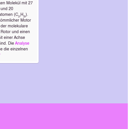
gen Molekül mit 27
- und 20
tomen (C₂₇H₂₀).
kömmlicher Motor
 der molekulare
 Rotor und einen
mit einer Achse
ind. Die
Analyse
ie die einzelnen
r