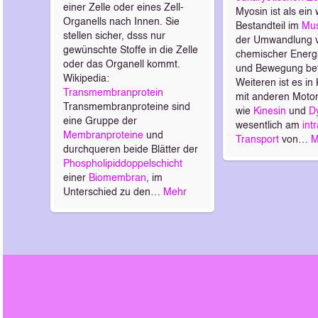
einer Zelle oder eines Zell-
Myosin ist als ein
Organells nach Innen. Sie
Bestandteil im
Mus
stellen sicher, dsss nur
der Umwandlung 
gewünschte Stoffe in die Zelle
chemischer Energi
oder das Organell kommt.
und Bewegung bet
Wikipedia:
Weiteren ist es in
Transmembranprotein
mit anderen Motor
Transmembranproteine sind
wie
Kinesin
und
D
eine Gruppe der
wesentlich am
int
Membranproteine
und
Transport
von…
M
durchqueren beide Blätter der
Phospholipiddoppelschicht
einer
Biomembran
, im
Unterschied zu den…
Mehr