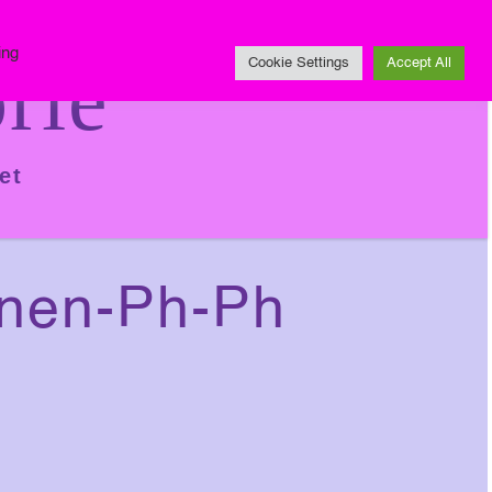
Impressum
ing
rie
Cookie Settings
Accept All
et
onen-Ph-Ph