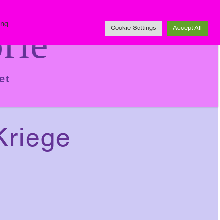
Impressum
ing
rie
Cookie Settings
Accept All
et
Kriege