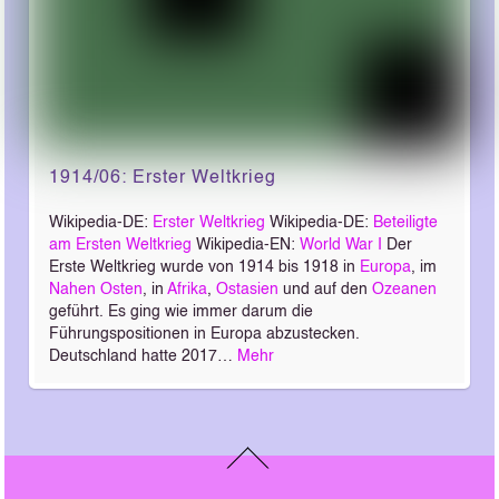
1914/06: Erster Weltkrieg
Wikipedia-DE:
Erster Weltkrieg
Wikipedia-DE:
Beteiligte
am Ersten Weltkrieg
Wikipedia-EN:
World War I
Der
Erste Weltkrieg wurde von 1914 bis 1918 in
Europa
, im
Nahen Osten
, in
Afrika
,
Ostasien
und auf den
Ozeanen
geführt. Es ging wie immer darum die
Führungspositionen in Europa abzustecken.
Deutschland hatte 2017…
Mehr