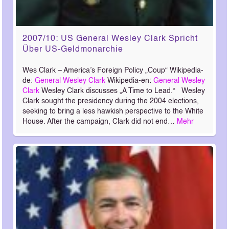
2007/10: US General Wesley Clark Spricht
Über US-Geldmonarchie
Wes Clark – America’s Foreign Policy „Coup“ Wikipedia-
de:
General Wesley Clark
Wikipedia-en:
General Wesley
Clark
Wesley Clark discusses „A Time to Lead.“ Wesley
Clark sought the presidency during the 2004 elections,
seeking to bring a less hawkish perspective to the White
House. After the campaign, Clark did not end…
Mehr