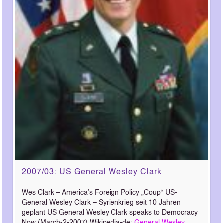
2007/03: US General Wesley Clark
Wes Clark – America’s Foreign Policy „Coup“ US-
General Wesley Clark – Syrienkrieg seit 10 Jahren
geplant US General Wesley Clark speaks to Democracy
Now (March-2-2007) Wikipedia-de:
General Wesley