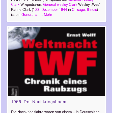
Clark
Wikipedia-en:
General wesley Clark
Wesley „Wes“
Kanne Clark (*
23. Dezember
1944
in
Chicago
,
Illinois
)
ist ein
General
a.
…
Mehr
1956: Der Nachkriegsboom
Die Nachkriegsjahre waren von einem – in Deutschland