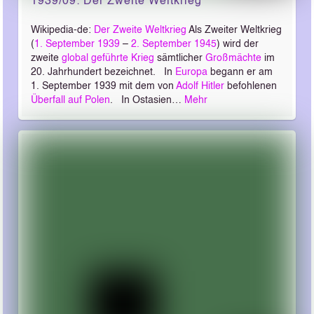
1939/09: Der Zweite Weltkrieg
Wikipedia-de:
Der Zweite Weltkrieg
Als Zweiter Weltkrieg
(
1. September
1939
–
2. September
1945
) wird der
zweite
global geführte Krieg
sämtlicher
Großmächte
im
20. Jahrhundert bezeichnet. In
Europa
begann er am
1. September 1939 mit dem von
Adolf Hitler
befohlenen
Überfall auf Polen
. In Ostasien…
Mehr