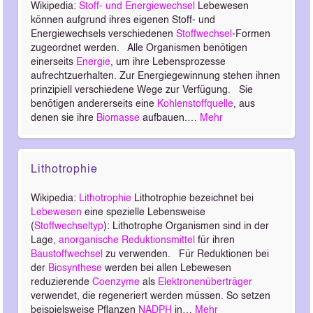
Wikipedia:
Stoff- und Energiewechsel
Lebewesen
können aufgrund ihres eigenen Stoff- und
Energiewechsels verschiedenen
Stoffwechsel
-Formen
zugeordnet werden. Alle Organismen benötigen
einerseits
Energie
, um ihre Lebensprozesse
aufrechtzuerhalten. Zur Energiegewinnung stehen ihnen
prinzipiell verschiedene Wege zur Verfügung. Sie
benötigen andererseits eine
Kohlenstoffquelle
, aus
denen sie ihre
Biomasse
aufbauen.…
Mehr
Lithotrophie
Wikipedia:
Lithotrophie
Lithotrophie bezeichnet bei
Lebewesen
eine spezielle Lebensweise
(
Stoffwechseltyp
): Lithotrophe Organismen sind in der
Lage,
anorganische
Reduktionsmittel
für ihren
Baustoffwechsel
zu verwenden. Für Reduktionen bei
der
Biosynthese
werden bei allen Lebewesen
reduzierende
Coenzyme
als
Elektronenüberträger
verwendet, die regeneriert werden müssen. So setzen
beispielsweise Pflanzen
NADPH
in…
Mehr