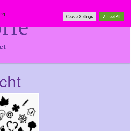
Impressum
ing
rie
Cookie Settings
Accept All
et
cht