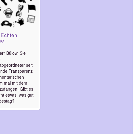
 Echten
ie
rr Bülow, Sie
s
bgeordneter seit
ende Transparenz
amentarischen
Um mal mit dem
zufangen: Gibt es
cht etwas, was gut
ndestag?