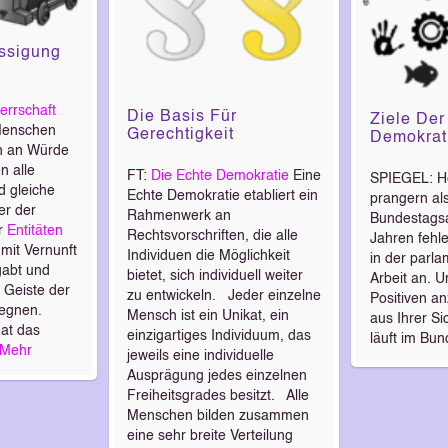
ssigung
errschaft
Die Basis Für
Ziele Der
enschen
Gerechtigkeit
Demokrat
ch an Würde
n alle
FT:
Die Echte Demokratie
Eine
SPIEGEL: He
d gleiche
Echte Demokratie etabliert ein
prangern al
er der
Rahmenwerk an
Bundestagsa
er
Entitäten
Rechtsvorschriften, die alle
Jahren fehl
 mit Vernunft
Individuen die Möglichkeit
in der parl
abt und
bietet, sich individuell weiter
Arbeit an. 
 Geiste der
zu entwickeln. Jeder einzelne
Positiven an
gegnen.
Mensch ist ein Unikat, ein
aus Ihrer Si
hat das
einzigartiges Individuum, das
läuft im Bu
Mehr
jeweils eine individuelle
Ausprägung jedes einzelnen
Freiheitsgrades besitzt. Alle
Menschen bilden zusammen
eine sehr breite Verteilung