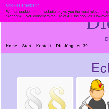
Cookies erlauben?
We use cookies on our website to give you the most relevant exp
Di
“Accept All”, you consent to the use of ALL the cookies. However,
D
Home
Start
Kontakt
Die Jüngsten 30
Ec