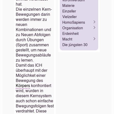
vorUniversum
hat.
Materie
Die einzelnen Kern-
Einzeller
Bewegungen darin
Vielzeller
werden immer zu
HomoSapiens
neuen
Organisation
Kombinationen und
Erdeinheit
zu Neuen Abfolgen
Macht
durch Übungen
(Sport) zusammen
Die jüngsten 30
gestellt, um neue
Bewegungsabläufe
zu lernen.
Damit das ICH
überhaupt mit der
Möglichket einer
Bewegung des
Körpers
konfrontiert
wird, wurden in
diesem Kernsystem
auch schon einfache
Bwegungsfolgen fest
verdrahtet. Diese