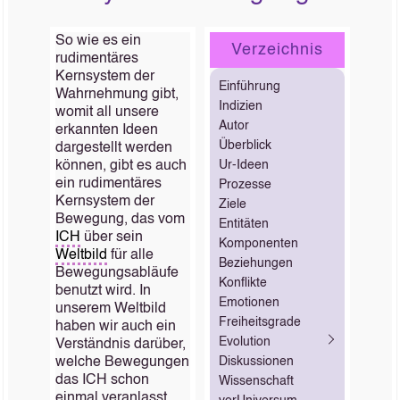
So wie es ein
Verzeichnis
rudimentäres
Kernsystem der
Einführung
Wahrnehmung gibt,
Indizien
womit all unsere
Autor
erkannten Ideen
Überblick
dargestellt werden
können, gibt es auch
Ur-Ideen
ein rudimentäres
Prozesse
Kernsystem der
Ziele
Bewegung, das vom
Entitäten
ICH
über sein
Komponenten
Weltbild
für alle
Beziehungen
Bewegungsabläufe
Konflikte
benutzt wird. In
Emotionen
unserem Weltbild
Freiheitsgrade
haben wir auch ein
Evolution
Verständnis darüber,
welche Bewegungen
Diskussionen
das ICH schon
Wissenschaft
einmal veranlasst