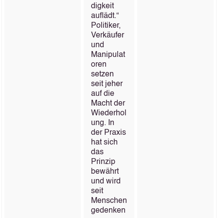
digkeit
auflädt.“
Politiker,
Verkäufer
und
Manipulat
oren
setzen
seit jeher
auf die
Macht der
Wiederhol
ung. In
der Praxis
hat sich
das
Prinzip
bewährt
und wird
seit
Menschen
gedenken