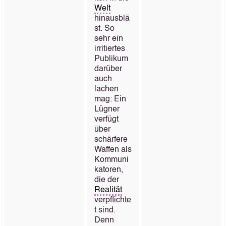
Welt
hinausblä
st. So
sehr ein
irritiertes
Publikum
darüber
auch
lachen
mag: Ein
Lügner
verfügt
über
schärfere
Waffen als
Kommuni
katoren,
die der
Realität
verpflichte
t sind.
Denn