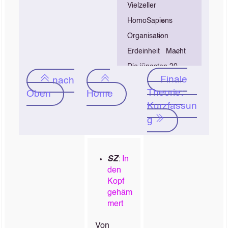
Vielzeller
HomoSapiens
Organisation
Erdeinheit
Macht
Die jüngsten 30
Finale
nach
Theorie:
Oben
Home
Kurzfassun
g
SZ
:
In
den
Kopf
gehäm
mert
Von