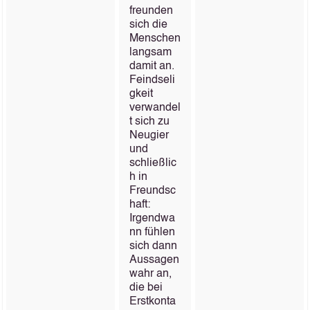
freunden
sich die
Menschen
langsam
damit an.
Feindseli
gkeit
verwandel
t sich zu
Neugier
und
schließlic
h in
Freundsc
haft:
Irgendwa
nn fühlen
sich dann
Aussagen
wahr an,
die bei
Erstkonta