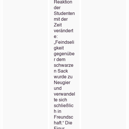
Reaktion
der
Studenten
mit der
Zeit
verändert
e:
„Feindseli
gkeit
gegenübe
r dem
schwarze
n Sack
wurde zu
Neugier
und
verwandel
te sich
schließlic
h in
Freundsc
haft.“ Die