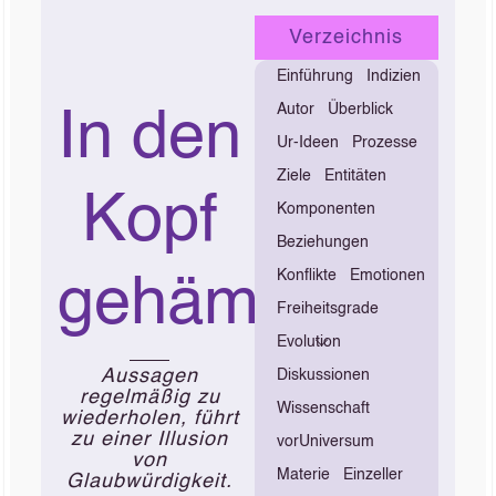
Verzeichnis
Einführung
Indizien
Autor
Überblick
In den
Ur-Ideen
Prozesse
Ziele
Entitäten
Kopf
Komponenten
Beziehungen
Konflikte
Emotionen
gehämmert
Freiheitsgrade
Evolution
Aussagen
Diskussionen
regelmäßig zu
Wissenschaft
wiederholen, führt
zu einer Illusion
vorUniversum
von
Materie
Einzeller
Glaubwürdigkeit.