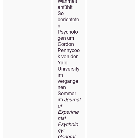
Wahrheit
anfühlt.
So
berichtete
n
Psycholo
gen um
Gordon
Pennycoo
k von der
Yale
University
im
vergange
nen
Sommer
im
Journal
of
Experime
ntal
Psycholo
gy:
General
,