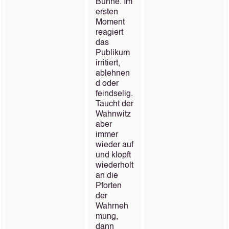
Bühne. Im
ersten
Moment
reagiert
das
Publikum
irritiert,
ablehnen
d oder
feindselig.
Taucht der
Wahnwitz
aber
immer
wieder auf
und klopft
wiederholt
an die
Pforten
der
Wahrneh
mung,
dann