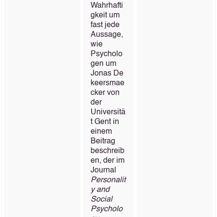
Wahrhafti
gkeit um
fast jede
Aussage,
wie
Psycholo
gen um
Jonas De
keersmae
cker von
der
Universitä
t Gent in
einem
Beitrag
beschreib
en, der im
Journal
Personalit
y and
Social
Psycholo