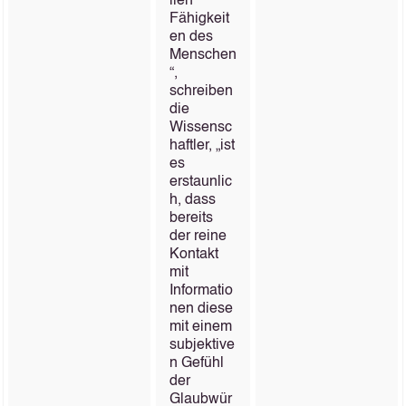
llen
Fähigkeit
en des
Menschen
“,
schreiben
die
Wissensc
haftler, „ist
es
erstaunlic
h, dass
bereits
der reine
Kontakt
mit
Informatio
nen diese
mit einem
subjektive
n Gefühl
der
Glaubwür