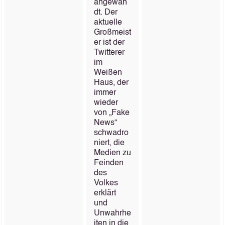
angewan
dt. Der
aktuelle
Großmeist
er ist der
Twitterer
im
Weißen
Haus, der
immer
wieder
von „Fake
News“
schwadro
niert, die
Medien zu
Feinden
des
Volkes
erklärt
und
Unwahrhe
iten in die