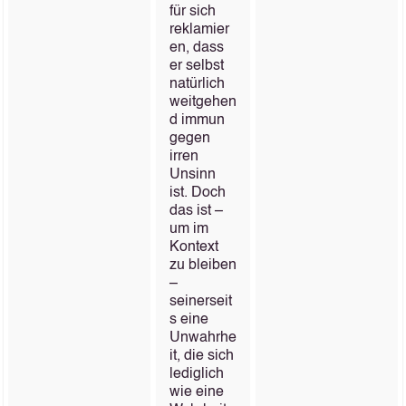
für sich
reklamier
en, dass
er selbst
natürlich
weitgehen
d immun
gegen
irren
Unsinn
ist. Doch
das ist –
um im
Kontext
zu bleiben
–
seinerseit
s eine
Unwahrhe
it, die sich
lediglich
wie eine