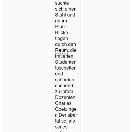
suchte
sich einen
Stuhl und
nahm
Platz.
Blicke
flogen
durch den
Raum
, die
irritierten
Studenten
tuschelten
und
schauten
suchend
zu ihrem
Dozenten
Charles
Goetzinge
r. Der aber
tat so, als
sei es