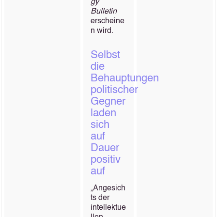
gy
Bulletin
erscheine
n wird.
Selbst
die
Behauptungen
politischer
Gegner
laden
sich
auf
Dauer
positiv
auf
„Angesich
ts der
intellektue