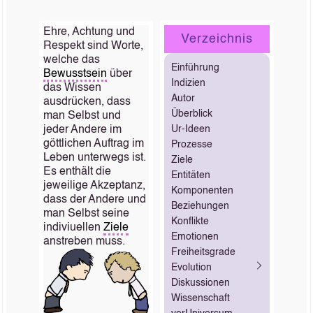
Ehre, Achtung und
Verzeichnis
Respekt sind Worte,
welche das
Einführung
Bewusstsein
über
Indizien
das Wissen
Autor
ausdrücken, dass
Überblick
man Selbst und
jeder Andere im
Ur-Ideen
göttlichen Auftrag im
Prozesse
Leben unterwegs ist.
Ziele
Es enthält die
Entitäten
jeweilige Akzeptanz,
Komponenten
dass der Andere und
Beziehungen
man Selbst seine
Konflikte
indiviuellen
Ziele
Emotionen
anstreben muss.
Freiheitsgrade
Evolution
Diskussionen
Wissenschaft