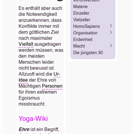
vorUniversum
Materie
Es enthält aber auch
Einzeller
die Notwendigkeit
Vielzeller
anzuerkennen, dass
Konflikte immer mit
HomoSapiens
dem göttlichen Ziel
Organisation
nach maximaler
Erdeinheit
Vielfalt
ausgetragen
Macht
werden müssen, was
Die jüngsten 30
den meisten
Menschen leider
nicht bewusst ist.
Allzuoft wird die
Ur-
Idee
der Ehre von
Mächtigen
Personen
für ihren extremen
Egoismus
missbraucht.
Yoga-Wiki
Ehre
ist ein Begriff,