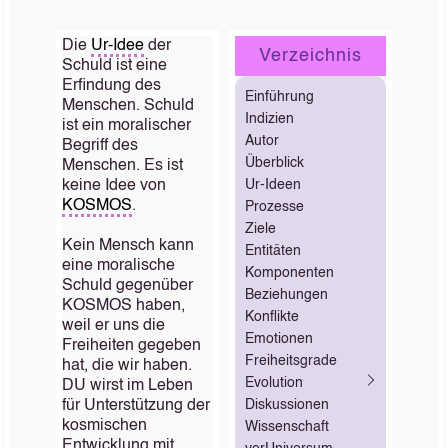
Die
Ur-Idee
der
Verzeichnis
Schuld ist eine
Erfindung des
Einführung
Menschen. Schuld
Indizien
ist ein moralischer
Autor
Begriff des
Überblick
Menschen. Es ist
keine Idee von
Ur-Ideen
KOSMOS
.
Prozesse
Ziele
Kein Mensch kann
Entitäten
eine moralische
Komponenten
Schuld gegenüber
Beziehungen
KOSMOS haben,
Konflikte
weil er uns die
Emotionen
Freiheiten gegeben
Freiheitsgrade
hat, die wir haben.
Evolution
DU wirst im Leben
für Unterstützung der
Diskussionen
kosmischen
Wissenschaft
Entwicklung mit