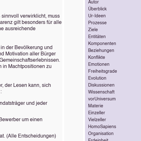
Autor
Überblick
sinnvoll verwirklicht, muss
Ur-Ideen
enz gilt besonders für alle
Prozesse
hne ausreichende
Ziele
Entitäten
Komponenten
 in der Bevölkerung und
Beziehungen
nd Motivation aller Bürger
Konflikte
n Gemeinschaftserlebnissen.
Emotionen
 in Machtpositionen zu
Freiheitsgrade
Evolution
r, der Lesen kann, sich
Diskussionen
:
Wissenschaft
vorUniversum
ndatsträger und jeder
Materie
Einzeller
 Bewerber um einen
Vielzeller
HomoSapiens
Organisation
at. (Alle Entscheidungen)
Erdeinheit