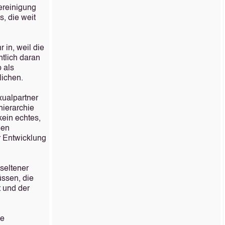
Vereinigung
, die weit
 in, weil die
ntlich daran
 als
lichen.
xualpartner
hierarchie
kein echtes,
nen
r Entwicklung
seltener
üssen, die
 und der
he