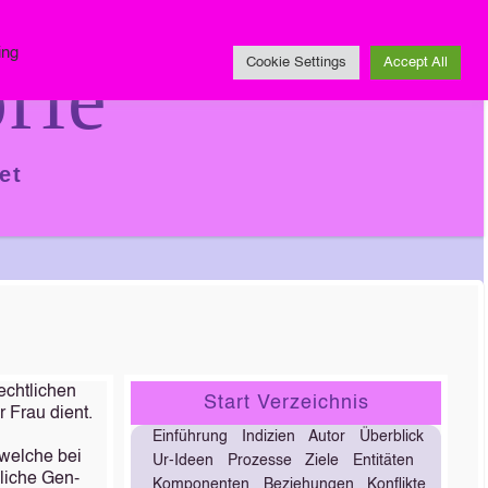
Impressum
ing
rie
Cookie Settings
Accept All
et
echtlichen
Start Verzeichnis
r Frau dient.
Einführung
Indizien
Autor
Überblick
 welche bei
Ur-Ideen
Prozesse
Ziele
Entitäten
dliche Gen-
Komponenten
Beziehungen
Konflikte