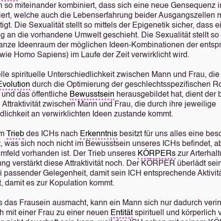
so miteinander kombiniert, dass sich eine neue Gensequenz i
liert, welche auch die Lebenserfahrung beider Ausgangszellen m
igt. Die Sexualität stellt so mittels der Epigenetik sicher, dass 
g an die vorhandene Umwelt geschieht. Die Sexualität stellt so 
ganze Ideenraum der möglichen Ideen-Kombinationen der ents
(wie Homo Sapiens) im Laufe der Zeit verwirklicht wird.
lle spirituelle Unterschiedlichkeit zwischen Mann und Frau, die 
Evolution
durch die Optimierung der geschlechtsspezifischen Ro
 und das öffentliche
Bewusstsein
herausgebildet hat, dient der
n Attraktivität zwischen Mann und Frau, die durch ihre jeweilige
dlichkeit an verwirklichten Ideen zustande kommt.
dm
Trieb
des ICHs nach
Erkenntnis
besitzt für uns alles eine be
ät, was sich noch nicht im Bewusstsein unseres ICHs befindet, ab
feld vorhanden ist. Der Trieb unseres
KÖRPERs
zur Arterhal
ung verstärkt diese Attraktivität noch. Der KÖRPER überlädt sei
ei passender Gelegenheit, damit sein ICH entsprechende Aktivit
, damit es zur Kopulation kommt.
s das Frausein ausmacht, kann ein Mann sich nur dadurch verin
ch mit einer Frau zu einer neuen
Entität
spirituell und körperlich 