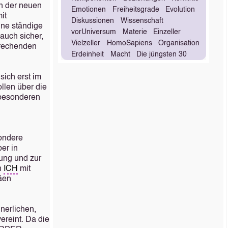
n der neuen
Emotionen
Freiheitsgrade
Evolution
it
Diskussionen
Wissenschaft
eine ständige
vorUniversum
Materie
Einzeller
auch sicher,
Vielzeller
HomoSapiens
Organisation
prechenden
Erdeinheit
Macht
Die jüngsten 30
sich erst im
llen über die
 besonderen
sondere
er in
tung und zur
n
ICH
mit
äen
nerlichen,
vereint. Da die