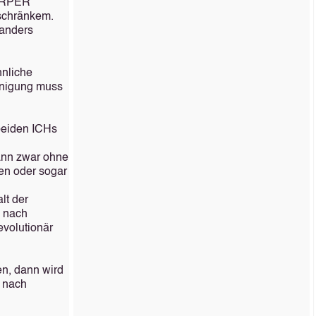
KÖRPER
schränkem.
 anders
hnliche
einigung muss
beiden ICHs
ann zwar ohne
en oder sogar
lt der
n nach
evolutionär
n, dann wird
, nach