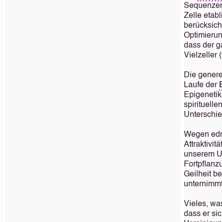
Sequenzen 
Zelle etab
berücksicht
Optimierun
dass der 
Vielzeller 
Die genere
Laufe der
Epigenetik
spirituelle
Unterschie
Wegen e
Attraktivit
unserem Um
Fortpflanz
Geilheit b
unternimmt
Vieles, wa
dass er si