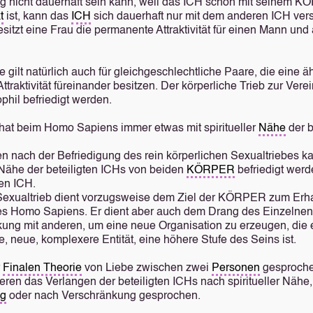
g nicht dauerhaft sein kann, weil das ICH schon mit seinem 
t
ist, kann das
ICH
sich dauerhaft nur mit dem anderen ICH ver
sitzt eine Frau die permanente Attraktivität für einen Mann und
 gilt natürlich auch für gleichgeschlechtliche Paare, die eine ä
 Attraktivität füreinander besitzen. Der körperliche Trieb zur Ver
hil befriedigt werden.
 hat beim Homo Sapiens immer etwas mit spiritueller
Nähe
der 
 nach der Befriedigung des rein körperlichen Sexualtriebes k
e Nähe der beteiligten ICHs von beiden
KÖRPER
befriedigt werd
en ICH.
Sexualtrieb dient vorzugsweise dem Ziel der KÖRPER zum Erha
s Homo Sapiens. Er dient aber auch dem Drang des Einzelne
ung mit anderen, um eine neue Organisation zu erzeugen, die 
e, neue, komplexere Entität, eine höhere Stufe des Seins ist.
r
Finalen Theorie
von Liebe zwischen zwei
Personen
gesproche
ren das Verlangen der beteiligten ICHs nach spiritueller Nähe
ng
oder nach Verschränkung gesprochen.