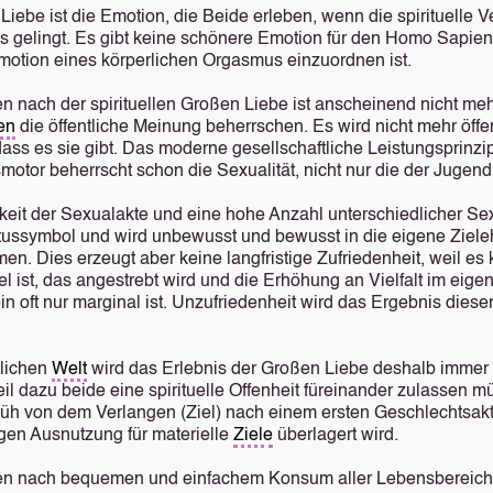
Liebe ist die Emotion, die Beide erleben, wenn die spirituelle 
s gelingt. Es gibt keine schönere Emotion für den Homo Sapiens
motion eines körperlichen Orgasmus einzuordnen ist.
n nach der spirituellen Großen Liebe ist anscheinend nicht mehr
en
die öffentliche Meinung beherrschen. Es wird nicht mehr öffe
dass es sie gibt. Das moderne gesellschaftliche Leistungsprinzip
smotor beherrscht schon die Sexualität, nicht nur die der Jugend
keit der Sexualakte und eine hohe Anzahl unterschiedlicher Se
tatussymbol und wird unbewusst und bewusst in die eigene Ziele
n. Dies erzeugt aber keine langfristige Zufriedenheit, weil es 
el ist, das angestrebt wird und die Erhöhung an Vielfalt im eige
n oft nur marginal ist. Unzufriedenheit wird das Ergebnis diese
tlichen
Welt
wird das Erlebnis der Großen Liebe deshalb immer 
il dazu beide eine spirituelle Offenheit füreinander zulassen m
rüh von dem Verlangen (Ziel) nach einem ersten Geschlechtsakt
gen Ausnutzung für materielle
Ziele
überlagert wird.
en nach bequemen und einfachem Konsum aller Lebensbereic