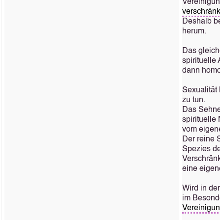
Vereinigun
verschränk
Deshalb be
herum.
Das gleiche
spirituelle
dann homop
Sexualität
zu tun.
Das Sehnen
spirituell
vom eigen
Der reine 
Spezies de
Verschränk
eine eigen
Wird in de
im Besonde
Vereinigu