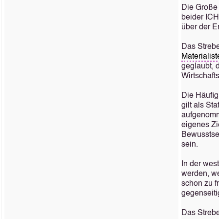
Die Große 
beider ICH
über der E
Das Strebe
Materialist
geglaubt, 
Wirtschaft
Die Häufig
gilt als S
aufgenomme
eigenes Zi
Bewusstsei
sein.
In der wes
werden, we
schon zu f
gegenseiti
Das Streb