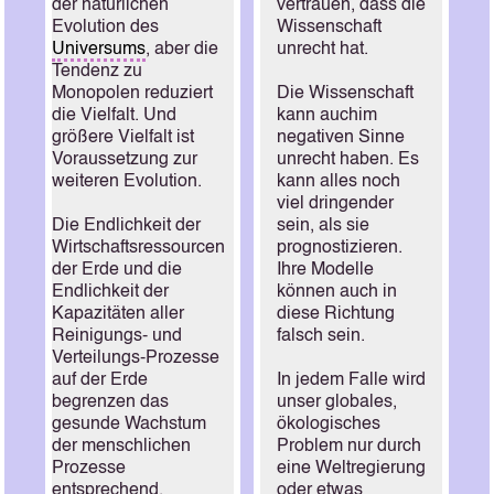
der natürlichen
vertrauen, dass die
Evolution des
Wissenschaft
Universums
, aber die
unrecht hat.
Tendenz zu
Monopolen reduziert
Die Wissenschaft
die Vielfalt. Und
kann auchim
größere Vielfalt ist
negativen Sinne
Voraussetzung zur
unrecht haben. Es
weiteren Evolution.
kann alles noch
viel dringender
Die Endlichkeit der
sein, als sie
Wirtschaftsressourcen
prognostizieren.
der Erde und die
Ihre Modelle
Endlichkeit der
können auch in
Kapazitäten aller
diese Richtung
Reinigungs- und
falsch sein.
Verteilungs-Prozesse
auf der Erde
In jedem Falle wird
begrenzen das
unser globales,
gesunde Wachstum
ökologisches
der menschlichen
Problem nur durch
Prozesse
eine Weltregierung
entsprechend.
oder etwas