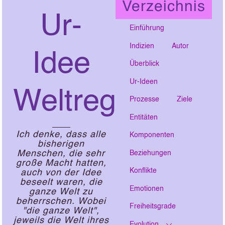
Verzeichnis
Ur-
Einführung
Indizien
Autor
Idee
Überblick
Ur-Ideen
Weltregierung
Prozesse
Ziele
Entitäten
Ich denke, dass alle
Komponenten
bisherigen
Menschen, die sehr
Beziehungen
große Macht hatten,
Konflikte
auch von der Idee
beseelt waren, die
Emotionen
ganze Welt zu
beherrschen. Wobei
Freiheitsgrade
"die ganze Welt",
jeweils die Welt ihres
Evolution