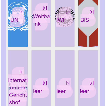
Weltba
UN
IWF
BIS
nk
Internati
onaler
leer
leer
leer
Gericht
shof