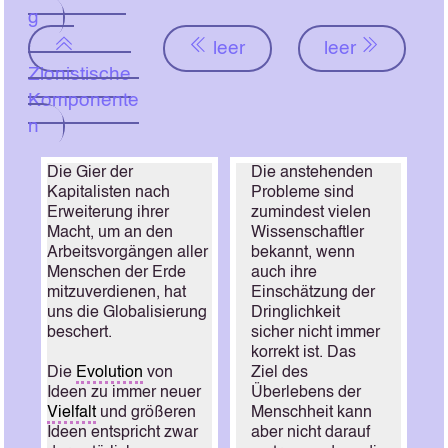
g
leer
leer
Zionistische
Komponente
n
Die Gier der
Die anstehenden
Kapitalisten nach
Probleme sind
Erweiterung ihrer
zumindest vielen
Macht, um an den
Wissenschaftler
Arbeitsvorgängen aller
bekannt, wenn
Menschen der Erde
auch ihre
mitzuverdienen, hat
Einschätzung der
uns die Globalisierung
Dringlichkeit
beschert.
sicher nicht immer
korrekt ist. Das
Die
Evolution
von
Ziel des
Ideen zu immer neuer
Überlebens der
Vielfalt
und größeren
Menschheit kann
Ideen entspricht zwar
aber nicht darauf