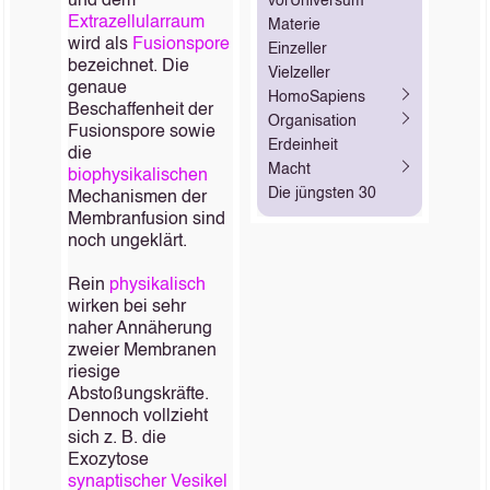
und dem
vorUniversum
Extrazellularraum
Materie
wird als
Fusionspore
Einzeller
bezeichnet. Die
Vielzeller
genaue
HomoSapiens
Beschaffenheit der
Organisation
Fusionspore sowie
Erdeinheit
die
Macht
biophysikalischen
Die jüngsten 30
Mechanismen der
Membranfusion sind
noch ungeklärt.
Rein
physikalisch
wirken bei sehr
naher Annäherung
zweier Membranen
riesige
Abstoßungskräfte.
Dennoch vollzieht
sich z. B. die
Exozytose
synaptischer Vesikel