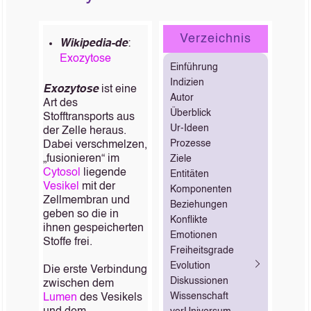
Verzeichnis
Wikipedia-de
:
Exozytose
Einführung
Indizien
Exozytose
ist eine
Autor
Art des
Überblick
Stofftransports aus
Ur-Ideen
der Zelle heraus.
Prozesse
Dabei verschmelzen,
„fusionieren“ im
Ziele
Cytosol
liegende
Entitäten
Vesikel
mit der
Komponenten
Zellmembran und
Beziehungen
geben so die in
Konflikte
ihnen gespeicherten
Emotionen
Stoffe frei.
Freiheitsgrade
Evolution
Die erste Verbindung
Diskussionen
zwischen dem
Wissenschaft
Lumen
des Vesikels