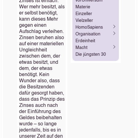
vorUniversum
Zinses ist einfach:
Wer mehr besitzt, als
Materie
er selbst benötigt,
Einzeller
kann dieses Mehr
Vielzeller
gegen einen
HomoSapiens
Aufschlag verleihen.
Organisation
Zinsen beruhen also
Erdeinheit
auf einer materiellen
Macht
Ungleichheit
Die jüngsten 30
zwischen dem, der
etwas besitzt, und
dem, der etwas
benötigt. Kein
Wunder also, dass
die Besitzenden
dafür gesorgt haben,
dass das Prinzip des
Zinses auch nach
der Einführung des
Geldes beibehalten
wurde – so lange
jedenfalls, bis es in
unserer Zeit auf den