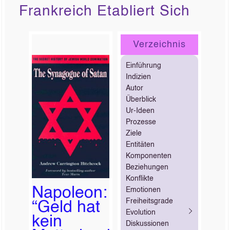
Frankreich Etabliert Sich
Verzeichnis
Einführung
Indizien
Autor
Überblick
Ur-Ideen
Prozesse
Ziele
Entitäten
Komponenten
Beziehungen
Konflikte
Napoleon:
Emotionen
Freiheitsgrade
“Geld hat
Evolution
kein
Diskussionen