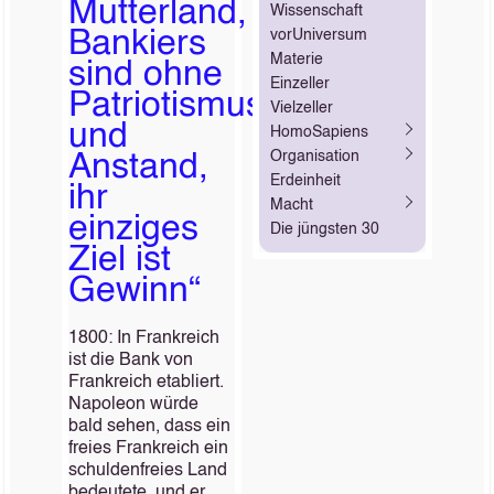
Mutterland,
Wissenschaft
Bankiers
vorUniversum
Materie
sind ohne
Einzeller
Patriotismus
Vielzeller
und
HomoSapiens
Organisation
Anstand,
Erdeinheit
ihr
Macht
einziges
Die jüngsten 30
Ziel ist
Gewinn“
1800: In Frankreich
ist die Bank von
Frankreich etabliert.
Napoleon würde
bald sehen, dass ein
freies Frankreich ein
schuldenfreies Land
bedeutete, und er