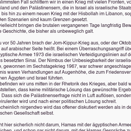
limmsten Fall schlittern wir in einen Krieg mit vielen Fronten, 
land und den Palästinensern, die in Israel als israelische Staa
, bis hin zu einem neuen Krieg mit der Hisbollah im Libanon, so
 Den Szenarien sind kaum Grenzen gesetzt.
vielleicht bringen die brutalen vergangenen Tage langfristig B
e Geschichte, die bisher als unbeweglich galt.
 vor 50 Jahren brach der Jom-Kippur-Krieg aus, oder der Oktob
r auf arabischer Seite heißt. Bei einem Überraschungsangriff üb
gyptische Armee 1973 die israelischen Verteidigungslinien auf 
s besetzten Sinai. Der Nimbus der Unbesiegbarkeit der israeli
, gewonnen im Sechstagekrieg 1967, war schwer angeschlage
nis waren Verhandlungen auf Augenhöhe, die zum Friedensver
hen Ägypten und Israel führten.
befinden wir uns mitten in der Rhetorik des Krieges, aber bald
eststellen, dass keine militärische Lösung das gewünschte Ergeb
. Dass sich die Palästinenserfrage nicht in Luft auflösen, sonder
irulenter wird und nach einer politischen Lösung schreit.
cheinlich nirgendwo wird das offener diskutiert werden als in d
ischen Gesellschaft selbst.
ht hier sicherlich nicht darum, Hamas mit der ägyptischen Arme