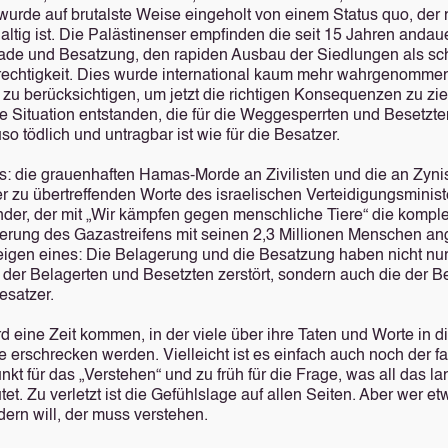
wurde auf brutalste Weise eingeholt von einem Status quo, der 
altig ist. Die Palästinenser empfinden die seit 15 Jahren anda
ade und Besatzung, den rapiden Ausbau der Siedlungen als sc
echtigkeit. Dies wurde international kaum mehr wahrgenomme
s zu berücksichtigen, um jetzt die richtigen Konsequenzen zu zi
ne Situation entstanden, die für die Weggesperrten und Besetzt
o tödlich und untragbar ist wie für die Besatzer.
s: die grauenhaften Hamas-Morde an Zivilisten und die an Zyn
r zu übertreffenden Worte des israelischen Verteidigungsminis
nder, der mit „Wir kämpfen gegen menschliche Tiere“ die komple
erung des Gazastreifens mit seinen 2,3 Millionen Menschen an
zeigen eines: Die Belagerung und die Besatzung haben nicht nur
 der Belagerten und Besetzten zerstört, sondern auch die der B
esatzer.
d eine Zeit kommen, in der viele über ihre Taten und Worte in d
 erschrecken werden. Vielleicht ist es einfach auch noch der f
nkt für das „Verstehen“ und zu früh für die Frage, was all das lan
et. Zu verletzt ist die Gefühlslage auf allen Seiten. Aber wer e
dern will, der muss verstehen.