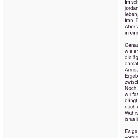
Im sch
jordan
leben
Iran.
Aber 
in ein
Genau
wie e
die ä
damal
Armee
Ergeb
zwisc
Noch 
wir f
bringt
noch v
Wahrs
israel
Es ge