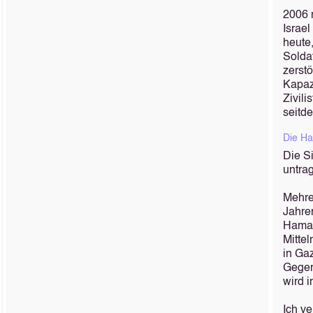
2006 
Israe
heute,
Solda
zerst
Kapaz
Zivili
seitde
Die Ha
Die S
untrag
Mehre
Jahre
Hamas 
Mittel
in Ga
Gegen
wird i
Ich ve