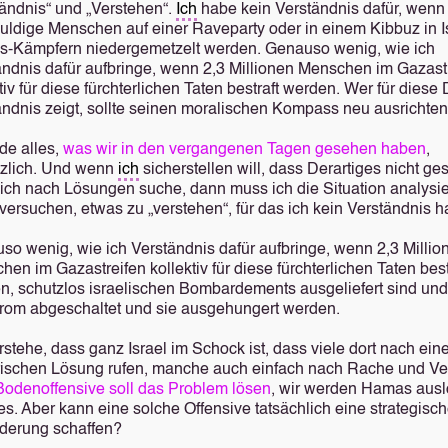
tändnis“ und „Verstehen“.
Ich
habe kein Verständnis dafür, wenn
uldige Menschen auf einer Raveparty oder in einem Kibbuz in I
-Kämpfern niedergemetzelt werden. Genauso wenig, wie ich
ändnis dafür aufbringe, wenn 2,3 Millionen Menschen im Gazast
tiv für diese fürchterlichen Taten bestraft werden. Wer für diese
ändnis zeigt, sollte seinen moralischen Kompass neu ausrichten
nde alles,
was wir in den vergangenen Tagen gesehen haben
,
tzlich. Und wenn
ich
sicherstellen will, dass Derartiges nicht ge
ich nach Lösungen suche, dann muss ich die Situation analysi
versuchen, etwas zu „verstehen“, für das ich kein Verständnis h
so wenig, wie ich Verständnis dafür aufbringe, wenn 2,3 Millio
en im Gazastreifen kollektiv für diese fürchterlichen Taten best
n, schutzlos israelischen Bombardements ausgeliefert sind und
trom abgeschaltet und sie ausgehungert werden.
stehe, dass ganz Israel im Schock ist, dass viele dort nach ein
ärischen Lösung rufen, manche auch einfach nach Rache und Ve
Bodenoffensive soll das Problem lösen
, wir werden Hamas aus
es. Aber kann eine solche Offensive tatsächlich eine strategisc
derung schaffen?