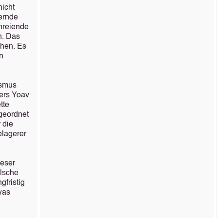
nicht
uernde
hreiende
n. Das
ehen. Es
en
ismus
ters Yoav
tte
geordnet
 die
elagerer
ieser
alsche
gfristig
twas