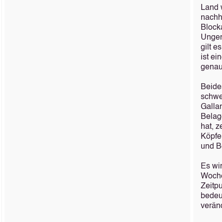
Land 
nachh
Block
Unger
gilt e
ist ei
genaus
Beide
schwe
Galla
Belag
hat, 
Köpfe
und B
Es wir
Woche
Zeitpu
bedeut
verän