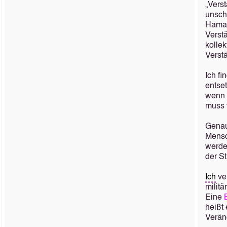
„Vers
unsch
Hamas
Verst
kollek
Verst
Ich fi
entse
wenn 
muss 
Genau
Mensch
werde
der S
Ich
ver
milit
Eine
heißt 
Verän