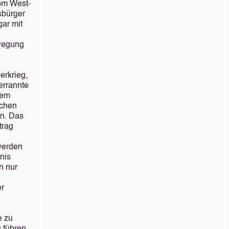
vom West­
tsbürger
gar mit
ewegung
erkrieg,
errannte
dem
schen
n. Das
trag
 werden
nis
n nur
er
e zu