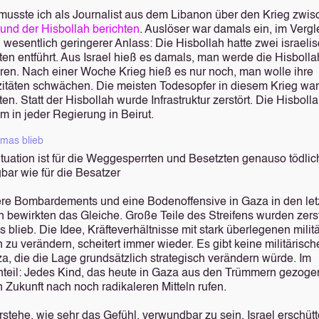
musste ich als Journalist aus dem Libanon über den Krieg zwi
l
und der Hisbollah berichten
. Auslöser war damals ein, im Vergl
 wesentlich geringerer Anlass: Die Hisbollah hatte zwei israeli
ten entführt. Aus Israel hieß es damals, man werde die Hisbolla
ören. Nach einer Woche Krieg hieß es nur noch, man wolle ihre
itäten schwächen. Die meisten Todesopfer in diesem Krieg wa
sten. Statt der Hisbollah wurde Infrastruktur zerstört. Die Hisbolla
m in jeder Regierung in Beirut.
mas blieb
ituation ist für die Weggesperrten und Besetzten genauso tödli
bar wie für die Besatzer
re Bombardements und eine Bodenoffensive in Gaza in den let
n bewirkten das Gleiche. Große Teile des Streifens wurden zerst
blieb. Die Idee, Kräfteverhältnisse mit stark überlegenen milit
n zu verändern, scheitert immer wieder. Es gibt keine militärisc
za, die die Lage grundsätzlich strategisch verändern würde. Im
teil: Jedes Kind, das heute in Gaza aus den Trümmern gezogen
n Zukunft nach noch radikaleren Mitteln rufen.
rstehe, wie sehr das Gefühl, verwundbar zu sein, Israel erschütt