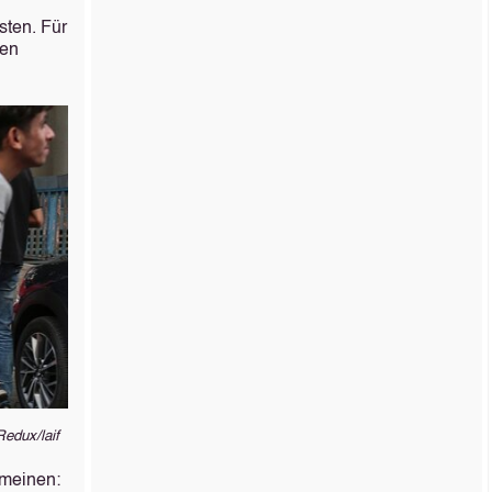
sten. Für
ren
edux/laif
 meinen: