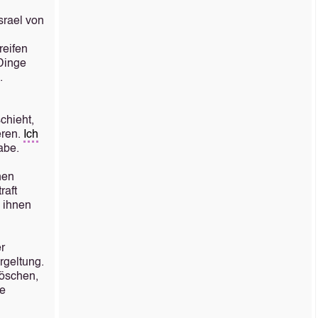
srael von
reifen
 Dinge
.
schieht,
eren.
Ich
abe.
nen
raft
 ihnen
er
rgeltung.
löschen,
he