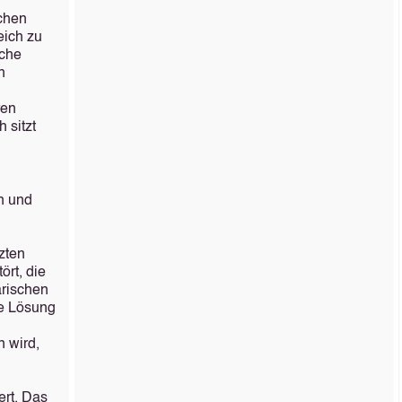
schen
eich zu
sche
h
ren
h sitzt
ch und
zten
ört, die
ärischen
he Lösung
 wird,
ert. Das