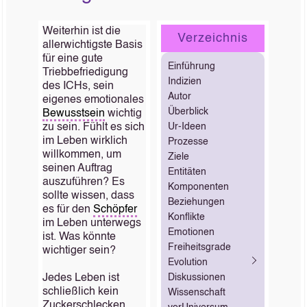
Weiterhin ist die
Verzeichnis
allerwichtigste Basis
für eine gute
Einführung
Triebbefriedigung
Indizien
des ICHs, sein
Autor
eigenes emotionales
Überblick
Bewusstsein
wichtig
zu sein. Fühlt es sich
Ur-Ideen
im Leben wirklich
Prozesse
willkommen, um
Ziele
seinen Auftrag
Entitäten
auszuführen? Es
Komponenten
sollte wissen, dass
Beziehungen
es für den
Schöpfer
Konflikte
im Leben unterwegs
Emotionen
ist. Was könnte
Freiheitsgrade
wichtiger sein?
Evolution
Jedes Leben ist
Diskussionen
schließlich kein
Wissenschaft
Zuckerschlecken.