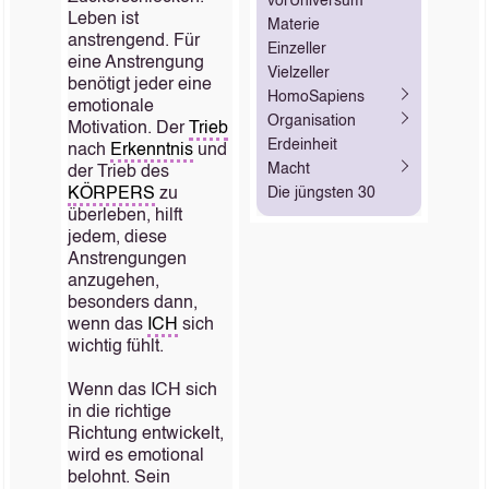
vorUniversum
Leben ist
Materie
anstrengend. Für
Einzeller
eine Anstrengung
Vielzeller
benötigt jeder eine
HomoSapiens
emotionale
Organisation
Motivation. Der
Trieb
Erdeinheit
nach
Erkenntnis
und
Macht
der Trieb des
KÖRPERS
zu
Die jüngsten 30
überleben, hilft
jedem, diese
Anstrengungen
anzugehen,
besonders dann,
wenn das
ICH
sich
wichtig fühlt.
Wenn das ICH sich
in die richtige
Richtung entwickelt,
wird es emotional
belohnt. Sein