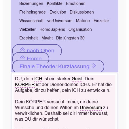
Beziehungen
Konflikte
Emotionen
Freiheitsgrade
Evolution
Diskussionen
Wissenschaft
vorUniversum
Materie
Einzeller
Vielzeller
HomoSapiens
Organisation
Erdeinheit
Macht
Die jüngsten 30
nach Oben
Home
Finale Theorie: Kurzfassung
DU, dein
ICH
ist ein starker
Geist
. Dein
KÖRPER
ist der Diener deines ICHs. Er hat die
Aufgabe, dir zu helfen, dein ICH zu entwickeln.
Dein KÖRPER versucht immer, dir deine
Wünsche und deinen Willen im
Universum
zu
verwirklichen. Deshalb sei dir immer bewusst,
was DU dir wünschst.