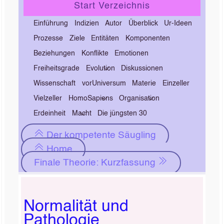
Start Verzeichnis
Einführung
Indizien
Autor
Überblick
Ur-Ideen
Prozesse
Ziele
Entitäten
Komponenten
Beziehungen
Konflikte
Emotionen
Freiheitsgrade
Evolution
Diskussionen
Wissenschaft
vorUniversum
Materie
Einzeller
Vielzeller
HomoSapiens
Organisation
Erdeinheit
Macht
Die jüngsten 30
Der kompetente Säugling
Home
Finale Theorie: Kurzfassung
Normalität und
Pathologie