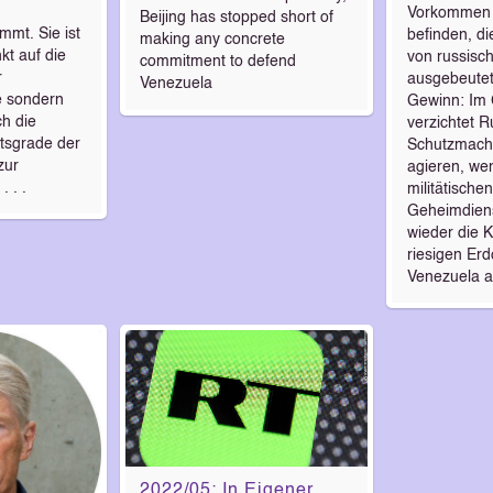
Vorkommen 
Beijing has stopped short of
mmt. Sie ist
befinden, d
making any concrete
kt auf die
von russisc
commitment to defend
r
ausgebeute
Venezuela
e sondern
Gewinn: Im
ch die
verzichtet R
itsgrade der
Schutzmacht
zur
agieren, we
 . .
militätische
Geheimdiens
wieder die K
riesigen Er
Venezuela a
2022/05: In Eigener