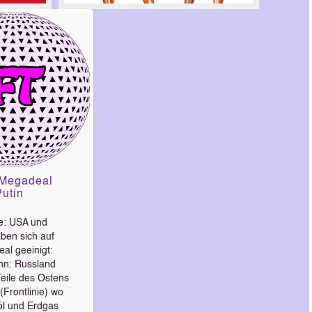
 Megadeal
utin
e: USA und
ben sich auf
al geeinigt:
nn: Russland
eile des Ostens
(Frontlinie) wo
öl und Erdgas