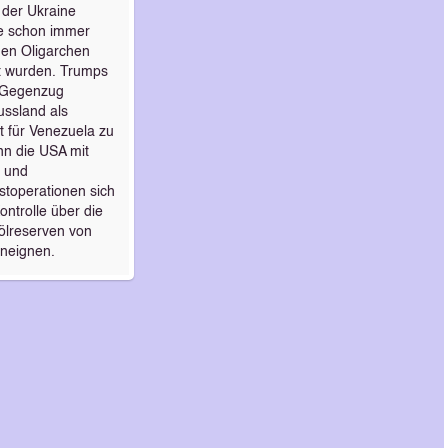
der Ukraine
ie schon immer
hen Oligarchen
t wurden. Trumps
 Gegenzug
ussland als
 für Venezuela zu
nn die USA mit
n und
toperationen sich
ontrolle über die
dölreserven von
neignen.