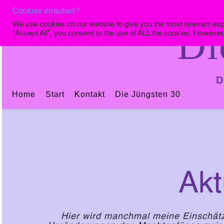
Cookies erlauben?
We use cookies on our website to give you the most relevant exp
Di
“Accept All”, you consent to the use of ALL the cookies. However,
D
Home
Start
Kontakt
Die Jüngsten 30
Akt
Hier wird manchmal meine Einschätz