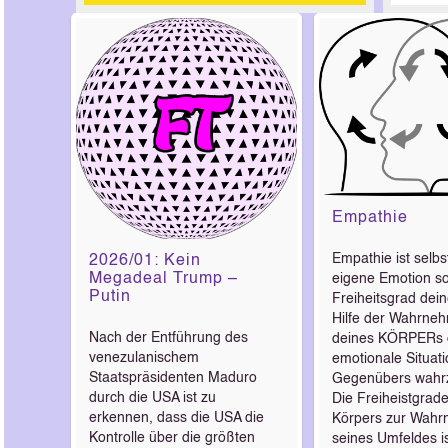
Empathie
Empathie ist selbs
2026/01: Kein
Megadeal Trump –
eigene Emotion s
Putin
Freiheitsgrad dei
Hilfe der Wahrne
Nach der Entführung des
deines KÖRPERs 
venezulanischem
emotionale Situat
Staatspräsidenten Maduro
Gegenübers wahr
durch die USA ist zu
Die Freiheistgrad
erkennen, dass die USA die
Körpers zur Wah
Kontrolle über die größten
seines Umfeldes is