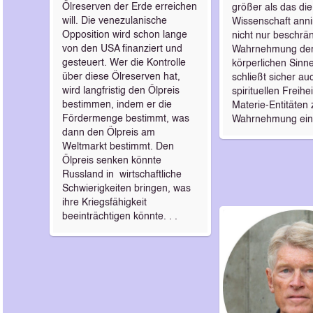
Ölreserven der Erde erreichen
größer als das die
will. Die venezulanische
Wissenschaft anni
Opposition wird schon lange
nicht nur beschrän
von den USA finanziert und
Wahrnehmung de
gesteuert. Wer die Kontrolle
körperlichen Sinn
über diese Ölreserven hat,
schließt sicher au
wird langfristig den Ölpreis
spirituellen Freihe
bestimmen, indem er die
Materie-Entitäten 
Fördermenge bestimmt, was
Wahrnehmung ein .
dann den Ölpreis am
Weltmarkt bestimmt. Den
Ölpreis senken könnte
Russland in wirtschaftliche
Schwierigkeiten bringen, was
ihre Kriegsfähigkeit
beeinträchtigen könnte. . .