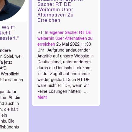
Sache: RT DE
Weiterhin Über
Alternativen Zu
Erreichen
 Wolff:
RT:
In eigener Sache: RT DE
icht,
ssiert.“
weiterhin über Alternativen zu
erreichen
25 Mai 2022 11:30
Uhr Aufgrund andauernder
andere
Angriffe auf unsere Website in
n Spiel, weil
Deutschland, unter anderem
a jetzt
durch die Deutsche Telekom,
 AfD
ist der Zugriff auf uns immer
e Werpflicht
wieder gestört. Doch RT DE
ubt also auch
wäre nicht RT DE, wenn wir
keine Lösungen hätten! …
gen dafür
Mehr
rie. Äh die
nd auch in
, die hält
 ein
nis. Die
ffsbündnis