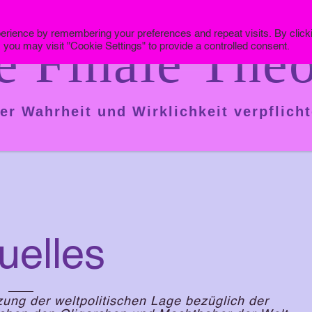
erience by remembering your preferences and repeat visits. By click
e Finale Theo
 you may visit "Cookie Settings" to provide a controlled consent.
er Wahrheit und Wirklichkeit verpflicht
uelles
ung der weltpolitischen Lage bezüglich der