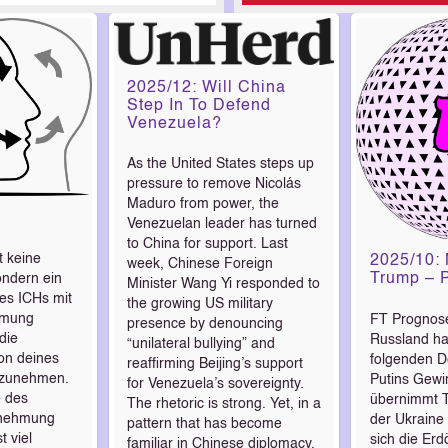
2025/12: Will China
Step In To Defend
Venezuela?
As the United States steps up
pressure to remove Nicolás
Maduro from power, the
Venezuelan leader has turned
to China for support. Last
t keine
2025/10:
week, Chinese Foreign
Trump – P
ondern ein
Minister Wang Yi responded to
nes ICHs mit
the growing US military
hmung
FT Prognos
presence by denouncing
die
Russland ha
“unilateral bullying” and
ion deines
folgenden De
reaffirming Beijing’s support
zunehmen.
Putins Gewi
for Venezuela’s sovereignty.
e des
übernimmt T
The rhetoric is strong. Yet, in a
rnehmung
der Ukraine 
pattern that has become
t viel
sich die Erd
familiar in Chinese diplomacy,