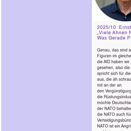
2025/10: Ernst
„Viele Ahnen N
Was Gerade Pa
Genau, das sind 
Figuren im gleiche
die AfD haben wir j
gesehen, also die
spricht sich für di
aus, die äh schra
mit an der an
den Vergünstigun
die Rüstungsindust
möchte Deutschla
der NATO behalten
die NATO auch für
Verteidigungsbünd
NATO ist ein Angri