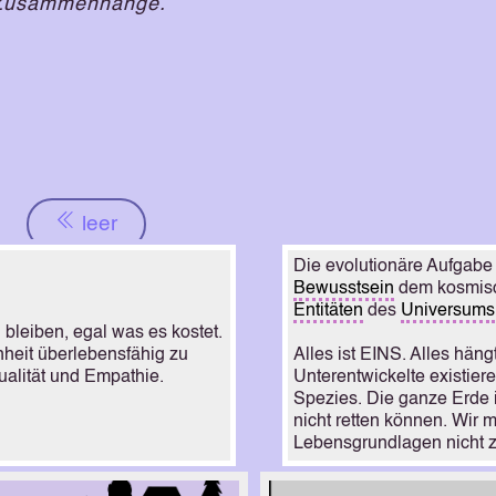
 Zusammenhänge.
leer
Die evolutionäre Aufgabe 
Bewusstsein
dem kosmisc
Entitäten
des
Universums
 bleiben, egal was es kostet.
Alles ist EINS. Alles hä
hheit überlebensfähig zu
Unterentwickelte existier
ualität und Empathie.
Spezies. Die ganze Erde i
nicht retten können. Wir 
Lebensgrundlagen nicht z