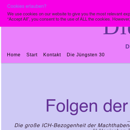
Cookies erlauben?
We use cookies on our website to give you the most relevant exp
Di
“Accept All”, you consent to the use of ALL the cookies. However,
D
Home
Start
Kontakt
Die Jüngsten 30
Folgen der
Die große ICH-Bezogenheit der Machthabende