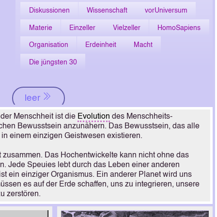
Diskussionen
Wissenschaft
vorUniversum
Materie
Einzeller
Vielzeller
HomoSapiens
Organisation
Erdeinheit
Macht
Die jüngsten 30
leer
der Menschheit ist die
Evolution
des Menschheits-
hen Bewusstsein anzunähern. Das Bewusstsein, das alle
in einem einzigen Geistwesen existieren.
ngt zusammen. Das Hochentwickelte kann nicht ohne das
en. Jede Speuies lebt durch das Leben einer anderen
st ein einziger Organismus. Ein anderer Planet wird uns
müssen es auf der Erde schaffen, uns zu integrieren, unsere
u zerstören.