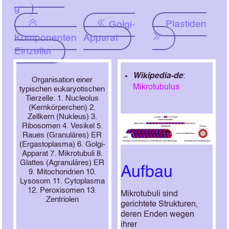
g
Plastiden
Golgi-
Komponenten
Apparat
Einzeller
Wikipedia-de
:
Organisation einer
Mikrotubulus
typischen eukaryotischen
Tierzelle: 1. Nucleolus
(Kernkörperchen) 2.
Zellkern (Nukleus) 3.
Ribosomen 4. Vesikel 5.
Raues (Granuläres) ER
(Ergastoplasma) 6. Golgi-
Apparat 7. Mikrotubuli 8.
Glattes (Agranuläres) ER
Aufbau
9. Mitochondrien 10.
Lysosom 11. Cytoplasma
12. Peroxisomen 13.
Mikrotubuli sind
Zentriolen
gerichtete Strukturen,
deren Enden wegen
ihrer