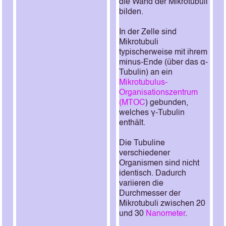
die Wand der Mikrotubuli
bilden.
In der Zelle sind
Mikrotubuli
typischerweise mit ihrem
minus-Ende (über das α-
Tubulin) an ein
Mikrotubulus-
Organisationszentrum
(MTOC
) gebunden,
welches γ-Tubulin
enthält.
Die Tubuline
verschiedener
Organismen sind nicht
identisch. Dadurch
variieren die
Durchmesser der
Mikrotubuli zwischen 20
und 30
Nanometer
.