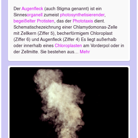
Der
Augenfleck
(auch Stigma genannt) ist ein
Sinnes
organell
zumeist
photosynthetisierender
,
begeißelter
Protisten
, das der
Phototaxis
dient.
Schematischezeichnung einer Chlamydomonas-Zelle
mit Zellkern (Ziffer 5), becherförmigem Chloroplast
(Ziffer 6) und Augenfleck (Ziffer 4) Es liegt außerhalb
oder innerhalb eines
Chloroplasten
am Vorderpol oder in
der Zellmitte. Sie bestehen aus…
Mehr