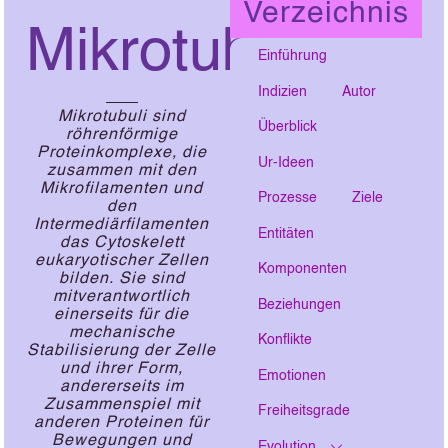
Verzeichnis
Mikrotubuli
Einführung
Indizien
Autor
Mikrotubuli sind
Überblick
röhrenförmige
Proteinkomplexe, die
Ur-Ideen
zusammen mit den
Mikrofilamenten und
Prozesse
Ziele
den
Intermediärfilamenten
Entitäten
das Cytoskelett
eukaryotischer Zellen
Komponenten
bilden. Sie sind
mitverantwortlich
Beziehungen
einerseits für die
mechanische
Konflikte
Stabilisierung der Zelle
und ihrer Form,
Emotionen
andererseits im
Zusammenspiel mit
Freiheitsgrade
anderen Proteinen für
Bewegungen und
Evolution