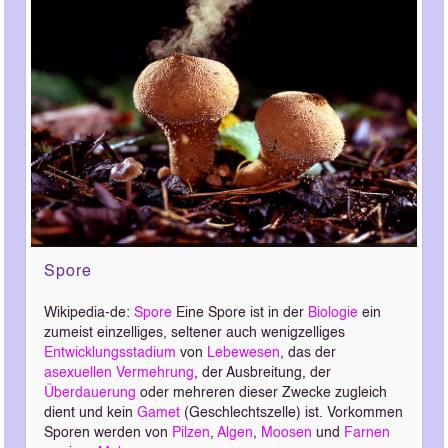
Spore
Wikipedia-de:
Spore
Eine Spore ist in der
Biologie
ein
zumeist einzelliges, seltener auch wenigzelliges
Entwicklungsstadium
von
Lebewesen
, das der
asexuellen Vermehrung
, der Ausbreitung, der
Überdauerung
oder mehreren dieser Zwecke zugleich
dient und kein
Gamet
(Geschlechtszelle) ist. Vorkommen
Sporen werden von
Pilzen
,
Algen
,
Moosen
und
Farnen