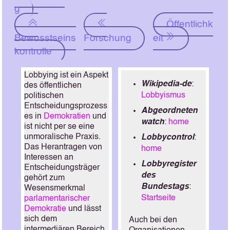
g
Öffentlichk
Bewusstseins
Forschung
eit
kontrolle
Lobbying ist ein Aspekt
Wikipedia-de
:
des öffentlichen
Lobbyismus
politischen
Entscheidungsprozess
Abgeordneten
es in
Demokratien
und
watch
:
home
ist nicht per se eine
unmoralische Praxis.
Lobbycontrol
:
Das Herantragen von
home
Interessen an
Lobbyregister
Entscheidungsträger
des
gehört zum
Bundestags
:
Wesensmerkmal
Startseite
parlamentarischer
Demokratie
und lässt
sich dem
Auch bei den
intermediären Bereich