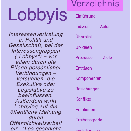
Verzeichnis
Lobbyismus
Einführung
Indizien
Autor
Interessenvertretung
Überblick
in Politik und
Gesellschaft, bei der
Ur-Ideen
Interessengruppen
(„Lobbys“) – vor
Prozesse
Ziele
allem durch die
Pflege persönlicher
Entitäten
Verbindungen –
versuchen, die
Komponenten
Exekutive oder
Beziehungen
Legislative zu
beeinflussen.
Konflikte
Außerdem wirkt
Lobbying auf die
Emotionen
öffentliche Meinung
durch
Freiheitsgrade
Öffentlichkeitsarbeit
ein. Dies geschieht
Evolution