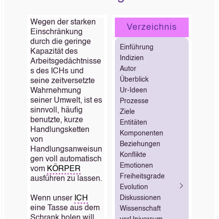
Wegen der starken
Verzeichnis
Einschränkung
durch die geringe
Einführung
Kapazität des
Indizien
Arbeitsgedächtnisse
Autor
s des ICHs und
Überblick
seine zeitversetzte
Wahrnehmung
Ur-Ideen
seiner Umwelt, ist es
Prozesse
sinnvoll, häufig
Ziele
benutzte, kurze
Entitäten
Handlungsketten
Komponenten
von
Beziehungen
Handlungsanweisun
Konflikte
gen voll automatisch
Emotionen
vom
KÖRPER
Freiheitsgrade
ausführen zu lassen.
Evolution
Wenn unser
ICH
Diskussionen
eine Tasse aus dem
Wissenschaft
Schrank holen will,