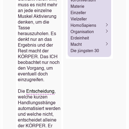
vorUniversum
muss es nicht mehr
Materie
an jede einzelne
Einzeller
Muskel Aktivierung
Vielzeller
denken, um die
HomoSapiens
Tasse
Organisation
herauszuholen. Es
Erdeinheit
denkt nur an das
Macht
Ergebnis und der
Rest macht der
Die jüngsten 30
KÖRPER. Das ICH
beobachtet nur noch
den Vorgang, um
eventuell doch
einzugreifen.
Die
Entscheidung
,
welche kurzen
Handlungsstränge
automatisiert werden
und welche nicht,
entscheidet alleine
der KÖRPER. Er