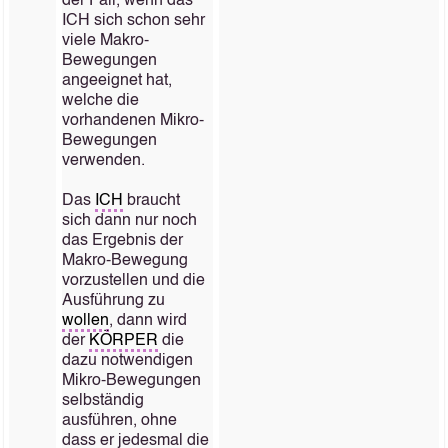
der Fall, wenn das
ICH sich schon sehr
viele Makro-
Bewegungen
angeeignet hat,
welche die
vorhandenen Mikro-
Bewegungen
verwenden.
Das
ICH
braucht
sich dann nur noch
das Ergebnis der
Makro-Bewegung
vorzustellen und die
Ausführung zu
wollen
, dann wird
der
KÖRPER
die
dazu notwendigen
Mikro-Bewegungen
selbständig
ausführen, ohne
dass er jedesmal die