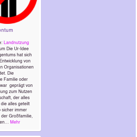
entum
e:
Landnutzung
tum Die Ur-Idee
gentums hat sich
 Entwicklung von
n Organisationen
et. Die
e Familie oder
 war geprägt von
lung zum Nutzen
haft, der alles
die alles geteilt
 sicher immer
 der Großfamilie,
agen…
Mehr