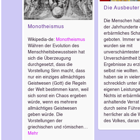
Die Ausbeuter
Die Menschen hab
Monotheismus
der Jahrhunderte 
erbärmliches Scha
geboten. Immer w
Wikipedia-de:
Monotheismus
wurden sie mit
Währen der Evolution des
unverschämtester
Menschheitsbewusstsein hat
Unverschämtheit 
sich die Überzeugung
Ergebnisse zu erzi
durchgesetzt, dass die
selbst nie wollten.
Vorstellung Sinn macht, dass
haben sie in viele
nur ein einziges allmächtiges
schrecklich unter 
Geistwesen (Gott) die Regeln
eigenen Leistungen
der Welt bestimmen kann, weil
Nichts ist erbärmli
sich sonst ein Chaos ergeben
anhaltende Verrat
würde, wenn es mehrere
durch seine Führe
allmächtiges Geistwesen
herrlicher als die
geben würde. Die
des Volkes, daran
Vorstellungen der
griechischen und römischen…
Mehr