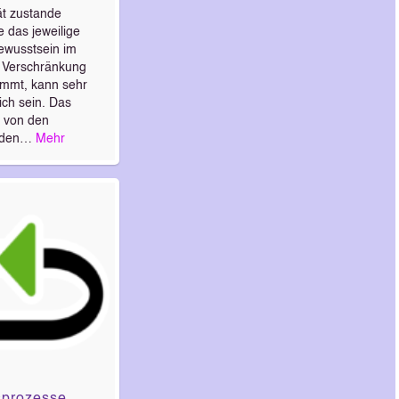
ät zustande
das jeweilige
ewusstsein im
 Verschränkung
mmt, kann sehr
ich sein. Das
r von den
raden…
Mehr
sprozesse