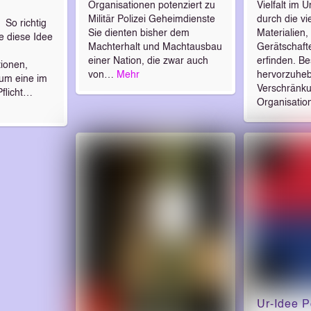
Organisationen potenziert zu
Vielfalt im 
Militär Polizei Geheimdienste
durch die v
So richtig
Sie dienten bisher dem
Materialien
e diese Idee
Machterhalt und Machtausbau
Gerätschafte
einer Nation, die zwar auch
erfinden. B
tionen,
von…
Mehr
hervorzuheb
 um eine im
Verschränk
flicht…
Organisatio
Ur-Idee Po