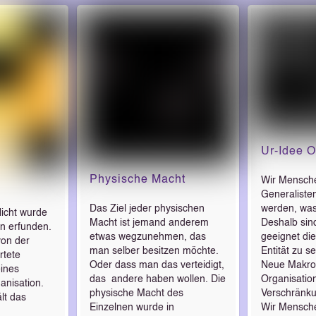
Ur-Idee O
Physische Macht
Wir Mensch
Generaliste
Das Ziel jeder physischen
werden, was 
licht wurde
Macht ist jemand anderem
Deshalb sin
n erfunden.
etwas wegzunehmen, das
geeignet di
 von der
man selber besitzen möchte.
Entität zu s
rtete
Oder dass man das verteidigt,
Neue Makro-
eines
das andere haben wollen. Die
Organisation
anisation.
physische Macht des
Verschränku
lt das
Einzelnen wurde in
Wir Mensch