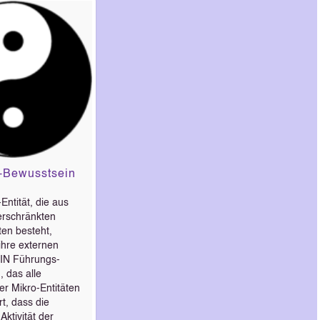
-Bewusstsein
ntität, die aus
rschränkten
ten besteht,
 ihre externen
EIN Führungs-
 das alle
der Mikro-Entitäten
rt, dass die
ktivität der