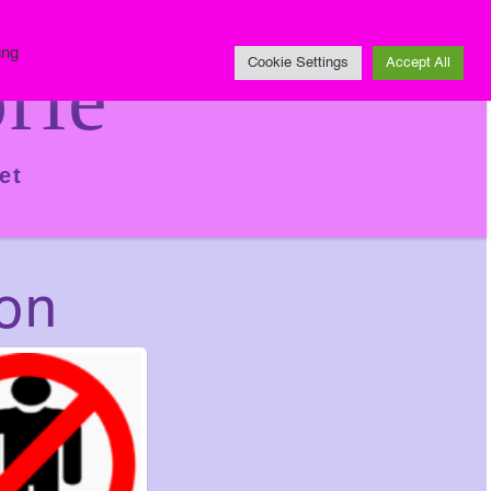
Impressum
ing
rie
Cookie Settings
Accept All
et
ion