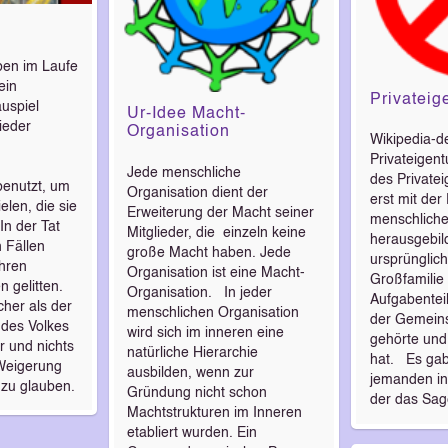
en im Laufe
ein
Privateig
uspiel
Ur-Idee Macht-
ieder
Organisation
Wikipedia-d
Privateigen
Jede menschliche
des Privatei
benutzt, um
Organisation dient der
erst mit der
elen, die sie
Erweiterung der Macht seiner
menschliche
 In der Tat
Mitglieder, die einzeln keine
herausgebild
n Fällen
große Macht haben. Jede
ursprünglich
ihren
Organisation ist eine Macht-
Großfamilie
 gelitten.
Organisation. In jeder
Aufgabentei
cher als der
menschlichen Organisation
der Gemeinsc
 des Volkes
wird sich im inneren eine
gehörte und 
r und nichts
natürliche Hierarchie
hat. Es gab
 Weigerung
ausbilden, wenn zur
jemanden in
 zu glauben.
Gründung nicht schon
der das S
Machtstrukturen im Inneren
etabliert wurden. Ein