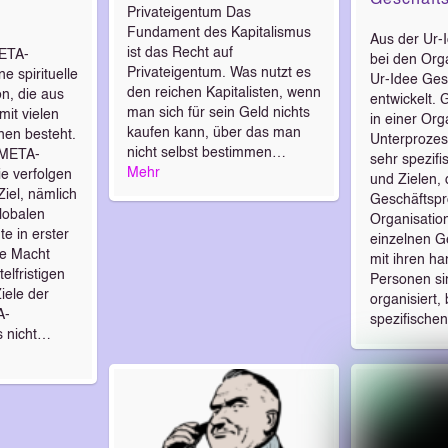
Privateigentum Das
Fundament des Kapitalismus
Aus der Ur-I
ist das Recht auf
META-
bei den Org
Privateigentum. Was nutzt es
ne spirituelle
Ur-Idee Ges
den reichen Kapitalisten, wenn
n, die aus
entwickelt.
man sich für sein Geld nichts
it vielen
in einer Org
kaufen kann, über das man
nen besteht.
Unterprozess
nicht selbst bestimmen…
 META-
sehr spezif
Mehr
ie verfolgen
und Zielen, 
Ziel, nämlich
Geschäftspr
lobalen
Organisatio
te in erster
einzelnen G
che Macht
mit ihren h
elfristigen
Personen si
Ziele der
organisiert
A-
spezifische
s nicht…