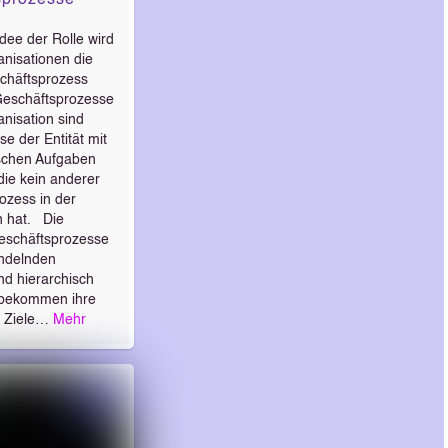
dee der Rolle wird
anisationen die
chäftsprozess
 Geschäftsprozesse
anisation sind
e der Entität mit
ischen Aufgaben
die kein anderer
ozess in der
n hat. Die
eschäftsprozesse
andelnden
nd hierarchisch
, bekommen ihre
n Ziele…
Mehr