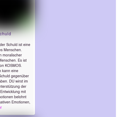
chuld
der Schuld ist eine
es Menschen.
in moralischer
Menschen. Es ist
 von KOSMOS.
 kann eine
Schuld gegenüber
en. DU wirst im
nterstützung der
Entwicklung mit
motionen belohnt
gativen Emotionen,
r