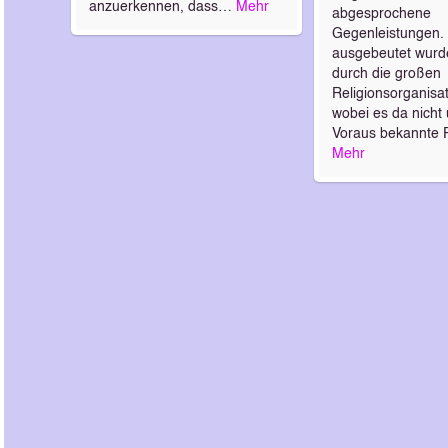
anzuerkennen, dass…
Mehr
abgesprochene
Gegenleistungen. 
ausgebeutet wurd
durch die großen
Religionsorganisa
wobei es da nicht
Voraus bekannte P
Mehr