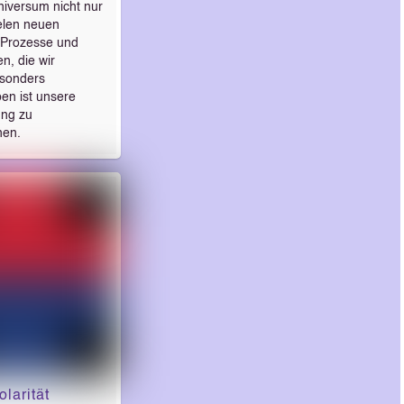
Universum nicht nur
ielen neuen
, Prozesse und
n, die wir
esonders
en ist unsere
ung zu
nen.
larität