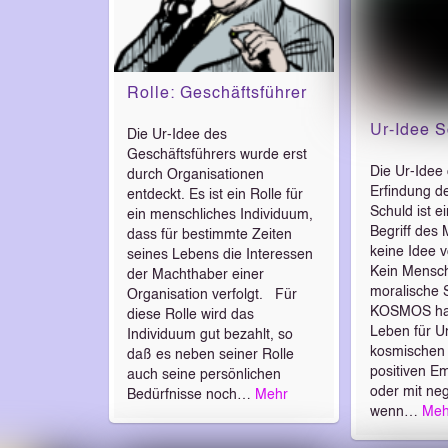
Rolle: Geschäftsführer
Ur-Idee S
Die Ur-Idee des
Geschäftsführers wurde erst
Die Ur-Idee 
durch Organisationen
Erfindung d
entdeckt. Es ist ein Rolle für
Schuld ist e
ein menschliches Individuum,
Begriff des 
dass für bestimmte Zeiten
keine Idee
seines Lebens die Interessen
Kein Mensch
der Machthaber einer
moralische 
Organisation verfolgt. Für
KOSMOS hab
diese Rolle wird das
Leben für U
Individuum gut bezahlt, so
kosmischen 
daß es neben seiner Rolle
positiven E
auch seine persönlichen
oder mit ne
Bedürfnisse noch…
Mehr
wenn…
Meh