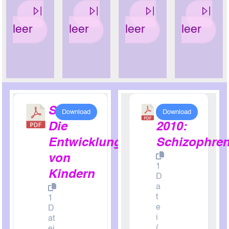
leer
leer
leer
leer
Siegler:
RKI
Download
Download
Die
2010:
Entwicklung
Schizophren
von
1
Kindern
D
a
t
1
e
D
i
at
(