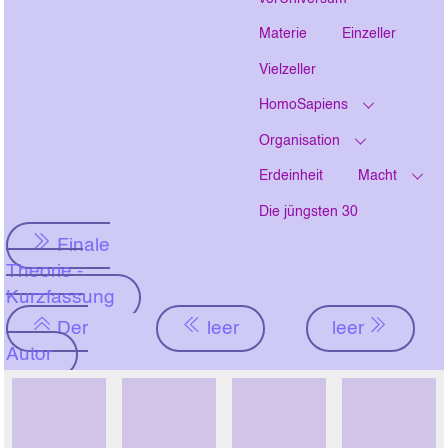
Materie
Einzeller
Vielzeller
HomoSapiens
Organisation
Erdeinheit
Macht
Die jüngsten 30
Finale
Theorie -
Kurzfassung
Der
leer
leer
Autor