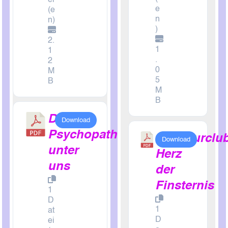
ei
e
(e
n
n)
)
2.
1
1
.
2
0
M
5
B
M
B
Die
Download
Psychopathen
Literaturclu
Download
unter
Herz
uns
der
Finsternis
1
D
1
at
D
ei