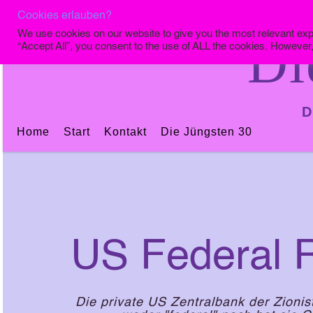
Cookies erlauben?
We use cookies on our website to give you the most relevant exp
Di
“Accept All”, you consent to the use of ALL the cookies. However,
D
Home
Start
Kontakt
Die Jüngsten 30
US Federal 
Die private US Zentralbank der Zioni