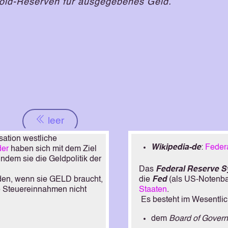
Gold-Reserven für ausgegebenes Geld.
leer
ation westliche
Wikipedia-de
:
Feder
der
haben sich mit dem Ziel
ndem sie die Geldpolitik der
Das
Federal Reserve 
den, wenn sie GELD braucht,
die
Fed
(als US-Notenba
e Steuereinnahmen nicht
Staaten
.
Es besteht im Wesentli
dem
Board of Govern