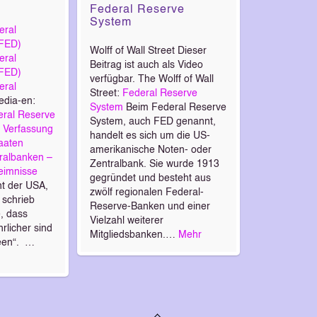
Federal Reserve
System
eral
(FED)
Wolff of Wall Street
Dieser
eral
Beitrag ist auch als Video
(FED)
verfügbar. The Wolff of Wall
eral
Street:
Federal Reserve
edia-en:
System
Beim Federal Reserve
deral Reserve
System, auch FED genannt,
:
Verfassung
handelt es sich um die US-
taaten
amerikanische Noten- oder
ralbanken –
Zentralbank. Sie wurde 1913
eimnisse
gegründet und besteht aus
nt der USA,
zwölf regionalen Federal-
 schrieb
Reserve-Banken und einer
, dass
Vielzahl weiterer
hrlicher sind
Mitgliedsbanken.…
Mehr
een“. …