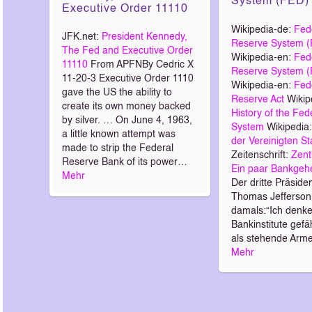
System (FED)
Executive Order 11110
Wikipedia-de:
Fed
JFK.net:
President Kennedy,
Reserve System 
The Fed and Executive Order
Wikipedia-en:
Fed
11110
From APFNBy Cedric X
Reserve System 
11-20-3 Executive Order 1110
Wikipedia-en:
Fed
gave the US the ability to
Reserve Act
Wikip
create its own money backed
History of the Fe
by silver. … On June 4, 1963,
System
Wikipedia
a little known attempt was
der Vereinigten S
made to strip the Federal
Zeitenschrift:
Zent
Reserve Bank of its power…
Ein paar Bankgeh
Mehr
Der dritte Präside
Thomas Jefferson
damals:“Ich denke
Bankinstitute gefä
als stehende Arm
Mehr