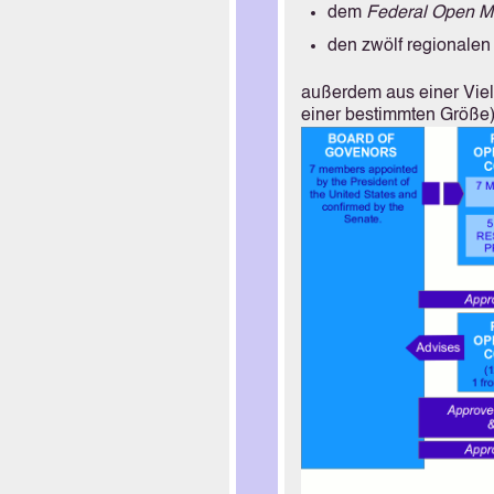
chtigsten Bank der
dem
Federal Open M
den zwölf regionale
außerdem aus einer Vielz
r Money?
einer bestimmten Größe)
ted?