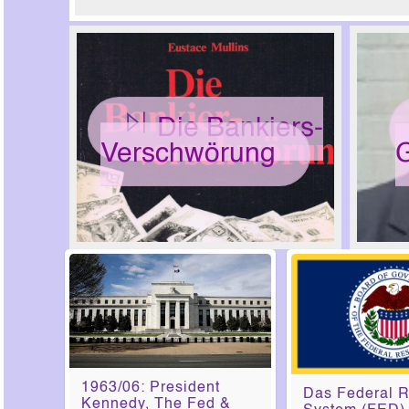
Die Bankiers-
Verschwörung
1963/06: President
Das Federal 
Kennedy, The Fed &