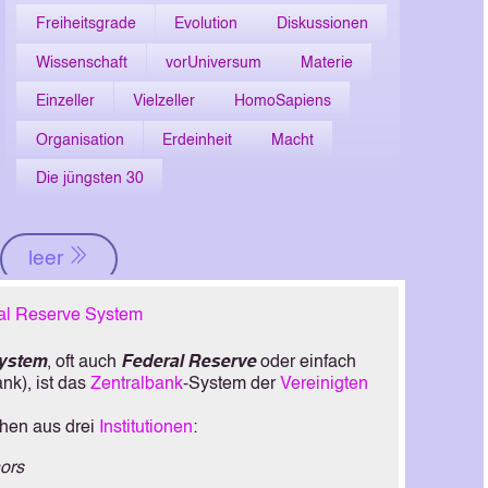
Freiheitsgrade
Evolution
Diskussionen
Wissenschaft
vorUniversum
Materie
Einzeller
Vielzeller
HomoSapiens
Organisation
Erdeinheit
Macht
Die jüngsten 30
leer
al Reserve System
System
, oft auch
Federal Reserve
oder einfach
nk), ist das
Zentralbank
-System der
Vereinigten
chen aus drei
Institutionen
:
ors