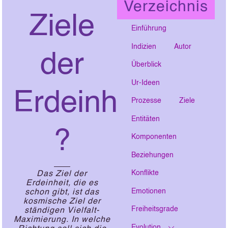
Verzeichnis
Ziele
Einführung
Indizien
Autor
der
Überblick
Ur-Ideen
Erdeinheit
Prozesse
Ziele
Entitäten
?
Komponenten
Beziehungen
Konflikte
Das Ziel der
Erdeinheit, die es
Emotionen
schon gibt, ist das
kosmische Ziel der
Freiheitsgrade
ständigen Vielfalt-
Maximierung. In welche
Evolution