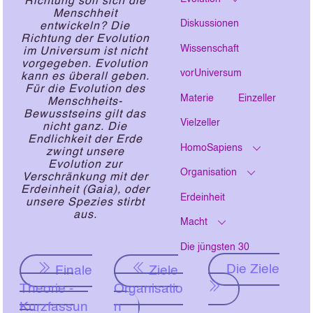
Richtung soll sich die
Menschheit
Diskussionen
entwickeln? Die
Richtung der Evolution
Wissenschaft
im Universum ist nicht
vorgegeben. Evolution
vorUniversum
kann es überall geben.
Für die Evolution des
Materie
Einzeller
Menschheits-
Bewusstseins gilt das
Vielzeller
nicht ganz. Die
Endlichkeit der Erde
HomoSapiens
zwingt unsere
Evolution zur
Organisation
Verschränkung mit der
Erdeinheit (Gaia), oder
Erdeinheit
unsere Spezies stirbt
aus.
Macht
Die jüngsten 30
Die Ziele
Finale
Ziele
Theorie -
Organisatio
Kurzfassun
n