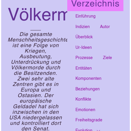
Verzeichnis
Völkermorde
Einführung
Indizien
Autor
Die gesamte
Überblick
Menschheitsgeschichte
ist eine Folge von
Ur-Ideen
Kriegen,
Ausbeutung,
Prozesse
Ziele
Unterdrückung und
Völkermorde durch
Entitäten
die Besitzenden.
Zwei sehr alte
Komponenten
Zentren gibt es in
Beziehungen
Europa und
Ostasien. Der
Konflikte
europäische
Geldadel hat sich
Emotionen
inzwischen in den
USA niedergelassen
Freiheitsgrade
und kontrolliert dort
den Senat.
Evolution