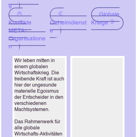
g
Globale
Konflikte
Geheimdienst
Kriege
META-
e
Organisatione
n
Wir leben mitten in
einem globalen
Wirtschaftskrieg. Die
treibende Kraft ist auch
hier der ungesunde
materielle Egoismus
der Entscheider in den
verschiedenen
Machtsystemen.
Das Rahmenwerk für
alle globale
Wirtschafts-Aktivitäten