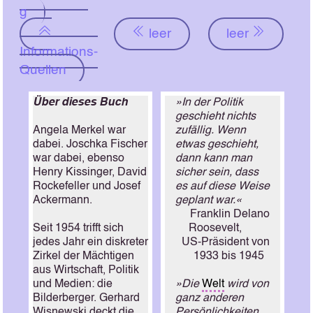
g
leer
leer
Informations-
Quellen
Über dieses Buch
»In der Politik
geschieht nichts
Angela Merkel war
zufällig. Wenn
dabei. Joschka Fischer
etwas geschieht,
war dabei, ebenso
dann kann man
Henry Kissinger, David
sicher sein, dass
Rockefeller und Josef
es auf diese Weise
Ackermann.
geplant war.«
Franklin Delano
Seit 1954 trifft sich
Roosevelt,
jedes Jahr ein diskreter
US-Präsident von
Zirkel der Mächtigen
1933 bis 1945
aus Wirtschaft, Politik
und Medien: die
»Die
Welt
wird von
Bilderberger. Gerhard
ganz anderen
Wisnewski deckt die
Persönlichkeiten