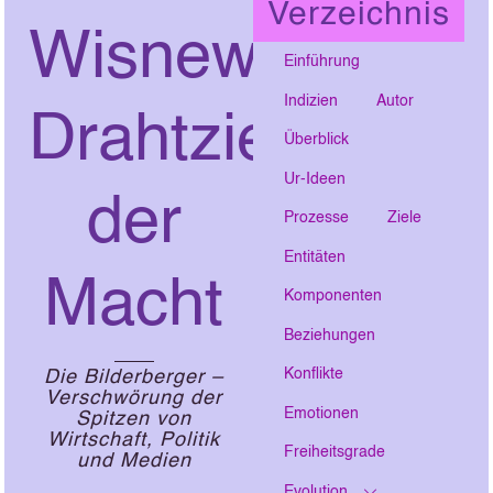
Verzeichnis
Wisnewski:
Einführung
Indizien
Autor
Drahtzieher
Überblick
Ur-Ideen
der
Prozesse
Ziele
Entitäten
Macht
Komponenten
Beziehungen
Konflikte
Die Bilderberger –
Verschwörung der
Emotionen
Spitzen von
Wirtschaft, Politik
Freiheitsgrade
und Medien
Evolution