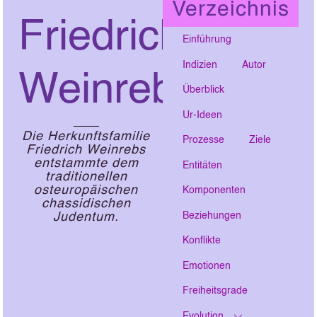
Verzeichnis
Friedrich
Einführung
Indizien
Autor
Weinreb
Überblick
Ur-Ideen
Die Herkunftsfamilie
Prozesse
Ziele
Friedrich Weinrebs
entstammte dem
Entitäten
traditionellen
osteuropäischen
Komponenten
chassidischen
Beziehungen
Judentum.
Konflikte
Emotionen
Freiheitsgrade
Evolution