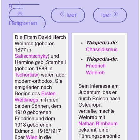
g
leer
leer
Religionen
Die Eltern David Herch
Wikipedia-de
:
Weinreb (geboren
Chassidismus
1877 in
Salischtschyky
) und
Wikipedia-de
:
Hermine geb. Sternhell
Friedrich
(geboren 1888 in
Weinreb
Tschortkiw
) waren aber
modern-orthodox. Sie
Sein Interesse am
emigrierten nach
Judentum, das er
Beginn des
Ersten
durch Reisen nach
Weltkriegs
mit ihren
Osteuropa
beiden Söhnen, dem
vertiefte, machte
1910 geborenen
Weinreb mit
Friedrich und dem
Nathan Birnbaum
1913 geborenen
bekannt, einer
Edmond, 1916/1917
Führungspersönlic
über
Wien
in die