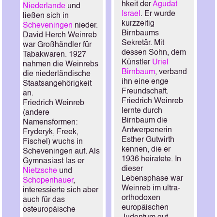
hkeit der
Agudat
Niederlande
und
Israel
. Er wurde
ließen sich in
kurzzeitig
Scheveningen
nieder.
Birnbaums
David Herch Weinreb
Sekretär. Mit
war Großhändler für
dessen Sohn, dem
Tabakwaren. 1927
Künstler
Uriel
nahmen die Weinrebs
Birnbaum
, verband
die niederländische
ihn eine enge
Staatsangehörigkeit
Freundschaft.
an.
Friedrich Weinreb
Friedrich Weinreb
lernte durch
(andere
Birnbaum die
Namensformen:
Antwerpenerin
Fryderyk, Freek,
Esther Gutwirth
Fischel) wuchs in
kennen, die er
Scheveningen auf. Als
1936 heiratete. In
Gymnasiast las er
dieser
Nietzsche
und
Lebensphase war
Schopenhauer
,
Weinreb im ultra-
interessierte sich aber
orthodoxen
auch für das
europäischen
osteuropäische