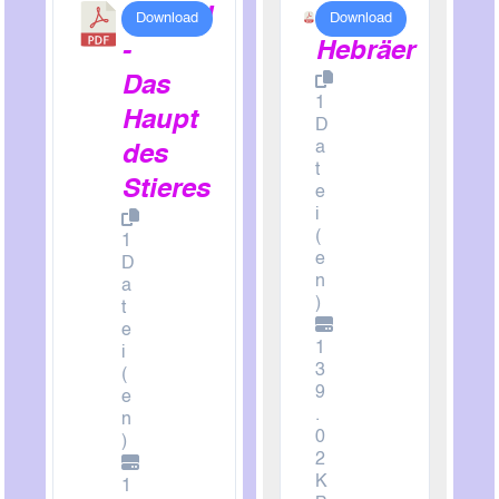
ALEPH
Der
Download
Download
-
Hebräer
Das
1
Haupt
D
a
des
t
Stieres
e
i
(
1
e
D
n
a
)
t
e
1
i
3
(
9
e
.
n
0
)
2
K
1