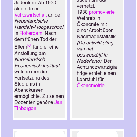
Judentum gut
Judentum.
Ab 1930
vernetzt.
studierte er
1938
promovierte
Volkswirtschaft
an der
Weinreb in
Nederlandsche
Ökonomie mit
Handels-Hoogeschool
einer Arbeit über
in
Rotterdam
. Nach
Nachfragestatistik
dem frühen Tod der
(De ontwikkeling
[6]
Eltern
fand er eine
van het
Anstellung am
bouwbedrijf in
Nederlandsch
Nederland)
. Der
Economisch Instituut
,
Achtundzwanzigjä
welche ihm die
hrige erhielt einen
Fortsetzung des
Lehrstuhl für
Studiums in
Ökonometrie
.
Abendkursen
ermöglichte. Zu seinen
Dozenten gehörte
Jan
Tinbergen
.