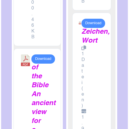
B
0
0
.
4
Zahl,
Download
6
Zeichen,
K
B
Wort
1
Roots
Download
D
a
of
t
the
e
i
Bible
(
An
e
n
ancient
)
view
1
for
.
9