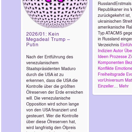
RusslandErstmals
Republikaner ins
zurückgekehrt ist,
ukrainischen Strei
amerikanische Ra
Typ ATACMS gegen 
2026/01: Kein
in Russland einges
Megadeal Trump –
Putin
Verzeichnis
Einfü
Indizien
Autor
Übe
Ideen
Prozesse
Zi
Nach der Entführung des
Komponenten
Bez
venezulanischem
Konflikte
Emotion
Staatspräsidenten Maduro
Freiheitsgrade
Evo
durch die USA ist zu
vorUniversum
Mat
erkennen, dass die USA die
Einzeller
…
Mehr
Kontrolle über die größten
Ölreserven der Erde erreichen
will. Die venezulanische
Opposition wird schon lange
von den USA finanziert und
gesteuert. Wer die Kontrolle
über diese Ölreserven hat,
wird langfristig den Ölpreis