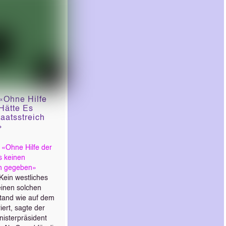
«Ohne Hilfe
Hätte Es
aatsstreich
»
:
«Ohne Hilfe der
s keinen
ch gegeben»
ein westliches
einen solchen
tand wie auf dem
iert, sagte der
nisterpräsident