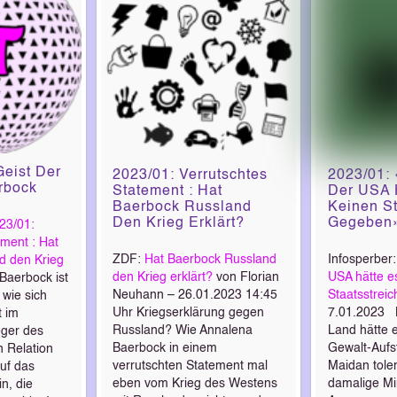
Geist Der
2023/01: Verrutschtes
2023/01: 
rbock
Statement : Hat
Der USA 
Baerbock Russland
Keinen St
Den Krieg Erklärt?
Gegeben
23/01:
ement : Hat
ZDF:
Hat Baerbock Russland
Infosperber
d den Krieg
den Krieg erklärt?
von Florian
USA hätte e
Baerbock ist
Neuhann – 26.01.2023 14:45
Staatsstrei
 wie sich
Uhr Kriegserklärung gegen
7.01.2023 K
t im
Russland? Wie Annalena
Land hätte 
eger des
Baerbock in einem
Gewalt-Aufs
n Relation
verrutschten Statement mal
Maidan toler
uf das
eben vom Krieg des Westens
damalige Mi
n, die