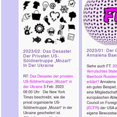
2023/01: Der 
2023/02: Das Desaster
Annalena Bae
Der Privaten US-
Söldnertruppe „Mozart“
In Der Ukraine
Siehe auch FT:
20
Verrutschtes Stat
RT:
Das Desaster der privaten
Baerbock Russlan
US-Söldnertruppe „Mozart“ in
erklärt?
Annalena 
der Ukraine
3 Feb. 2023
ein gutes Beispiel,
06:00 Uhr Die New York
eine Mitgliedschaf
Times beschreibt, wie die
europäischen Abl
privat organisierte US-
Council on Foreig
Söldnertruppe „Mozart“ in der
(
ECFR
) der USA a
Ukraine gescheitert ist.
eigene Bewusstsei