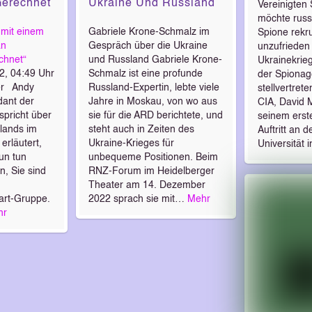
Gerechnet
Ukraine Und Russland
Vereinigten 
möchte russ
 mit einem
Gabriele Krone-Schmalz im
Spione rekru
an
Gespräch über die Ukraine
unzufrieden
chnet“
und Russland Gabriele Krone-
Ukrainekrieg
22, 04:49 Uhr
Schmalz ist eine profunde
der Spionag
er Andy
Russland-Expertin, lebte viele
stellvertret
ant der
Jahre in Moskau, von wo aus
CIA, David 
spricht über
sie für die ARD berichtete, und
seinem erste
slands im
steht auch in Zeiten des
Auftritt an
erläutert,
Ukraine-Krieges für
Universität i
un tun
unbequeme Positionen. Beim
n, Sie sind
RNZ-Forum im Heidelberger
Theater am 14. Dezember
rt-Gruppe.
2022 sprach sie mit…
Mehr
hr