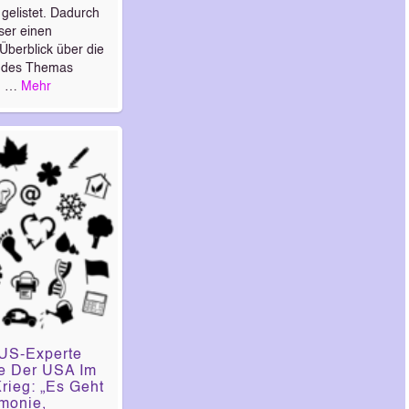
gelistet. Dadurch
ser einen
Überblick über die
g des Themas
. …
Mehr
 US-Experte
le Der USA Im
rieg: „Es Geht
monie,