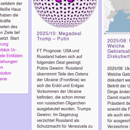
 seitdem der
 Weiße Haus
 haben die
tkräfte
keten des
Ziele tief
2025/10: Megadeal
etzt. Start
Trump – Putin
2025/08: 
hrung
Welche
rblick
Ur-
FT Prognose: USA und
Gebietsa
ele
Entitäten
Diskutier
Russland haben sich auf
iehungen
folgenden Deal geeinigt:
en
Putins Gewinn: Russland
2025/08: Uk
lution
übernimmt Teile des Ostens
Welche Gebi
erie
der Ukraine (Frontlinie) wo
diskutiert 
sich die Erdöl und Erdgas
Beitritt der
Vorkommen der Ukraine
Dinge ändern
befinden, die schon immer
Damit macht
von russischen Oligarchen
Präsident de
ausgebeutet wurden. Trumps
sowohl die 
Gewinn: Im Gegenzug
als auch ein
verzichtet Russland als
für ausgesch
Schutzmacht für Venezuela zu
Verzeichnis