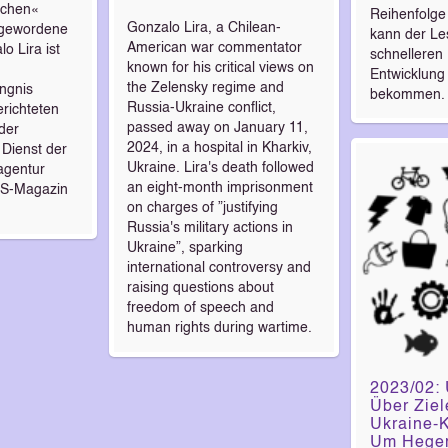
schen«
Reihenfolge 
Gonzalo Lira, a Chilean-
 gewordene
kann der Le
American war commentator
o Lira ist
schnelleren 
known for his critical views on
Entwicklun
the Zelensky regime and
ngnis
bekommen
Russia-Ukraine conflict,
erichteten
passed away on January 11,
der
2024, in a hospital in Kharkiv,
 Dienst der
Ukraine. Lira's death followed
agentur
an eight-month imprisonment
US-Magazin
on charges of ”justifying
Russia's military actions in
Ukraine”, sparking
international controversy and
raising questions about
freedom of speech and
human rights during wartime.
2023/02:
Über Zie
Ukraine-K
Um Hege