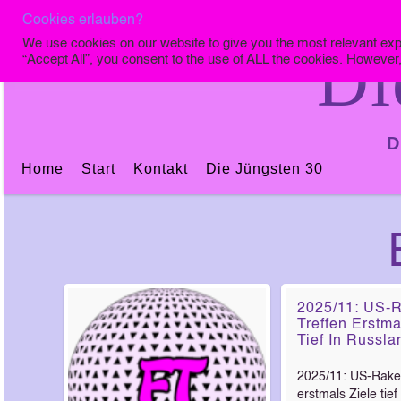
Cookies erlauben?
We use cookies on our website to give you the most relevant exp
Di
“Accept All”, you consent to the use of ALL the cookies. However,
D
Home
Start
Kontakt
Die Jüngsten 30
2025/11: US-
Treffen Erstma
Tief In Russla
2025/11: US-Raket
erstmals Ziele tief 