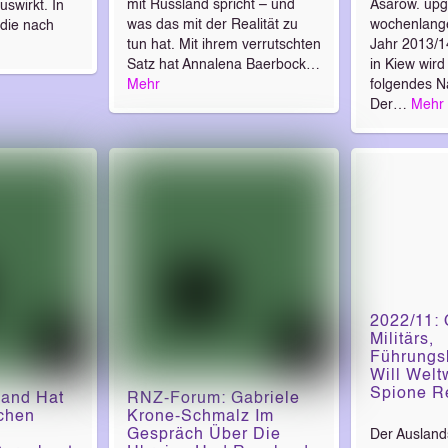
mit Russland spricht – und
Asarow. upg.
uswirkt. In
was das mit der Realität zu
wochenlang
die nach
tun hat.
Mit ihrem verrutschten
Jahr 2013/1
Satz hat Annalena Baerbock…
in Kiew wir
Mehr
folgendes Na
Der…
Mehr
2022/11: 
Militärs,
Führungsk
Will Welt
Spione Re
mand Hat
RNZ-Forum: Gabriele
chen
Krone-Schmalz Im
Gespräch Über Die
Der Ausland