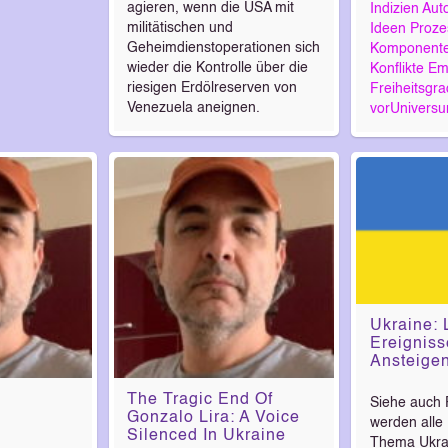
agieren, wenn die USA mit
Indizien
Aut
militätischen und
Ideen
Proze
Geheimdienstoperationen sich
Komponent
wieder die Kontrolle über die
Konflikte
Em
riesigen Erdölreserven von
Freiheitsgr
Venezuela aneignen.
vorUnivers
Ukraine: 
Ereigniss
Ansteige
The Tragic End Of
Siehe auch 
Gonzalo Lira: A Voice
werden alle
Silenced In Ukraine
Thema Ukrain