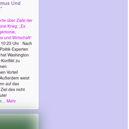
ismus Und
“
te über Ziele der
ine-Krieg: „Es
gemonie,
s und Wirtschaft“
3 10:23 Uhr Nach
Politik-Experten
 hat Washington
Konflikt zu
enen
hen Vorteil
. Außerdem weist
nn auf das
Ziel des nicht
uter
en…
Mehr