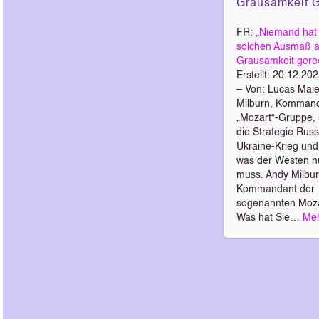
Grausamkeit 
FR:
„Niemand hat
solchen Ausmaß 
Grausamkeit gere
Erstellt: 20.12.20
– Von: Lucas Mai
Milburn, Kommand
„Mozart“-Gruppe, 
die Strategie Rus
Ukraine-Krieg und 
was der Westen n
muss. Andy Milbur
Kommandant der
sogenannten Moza
Was hat Sie…
Me