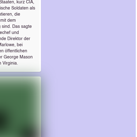
Staaten, kurz CIA,
ische Soldaten als
tieren, die
 mit dem
 sind. Das sagte
echef und
ende Direktor der
Marlowe, bei
n öffentlichen
 der George Mason
n Virginia.