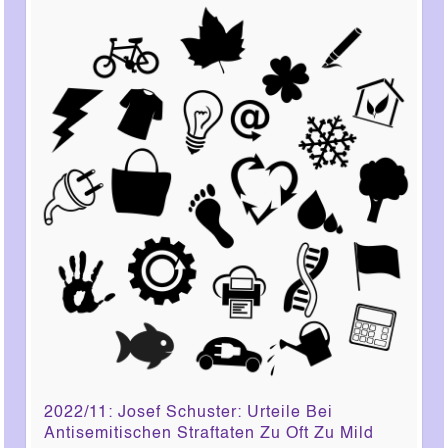
2022/11: Josef Schuster: Urteile Bei
Antisemitischen Straftaten Zu Oft Zu Mild