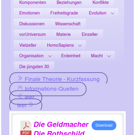
Komponenten
Beziehungen
Konflikte
Emotionen
Freiheitsgrade
Evolution
Diskussionen
Wissenschaft
vorUniversum
Materie
Einzeller
Vielzeller
HomoSapiens
Organisation
Erdeinheit
Macht
Die jüngsten 30
Finale Theorie - Kurzfassung
Informations-Quellen
leer
leer
Die Geldmacher
Download
Die Rothschild