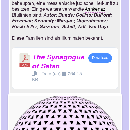
behaupten, eine messianische jüdische Herkunft zu
besitzen. Einige weitere verwandte
Ashkenazi
Blutlinien sind:
Astor; Bundy; Collins; DuPont;
Freeman; Kennedy; Morgan;
Oppenheimer;
Rockefeller; Sassoon; Schiff; Taft; Van Duyn
.
Diese Familien sind als Illuminaten bekannt.
The Synagogue
Download
of Satan
1 Datei(en)
764.15
KB